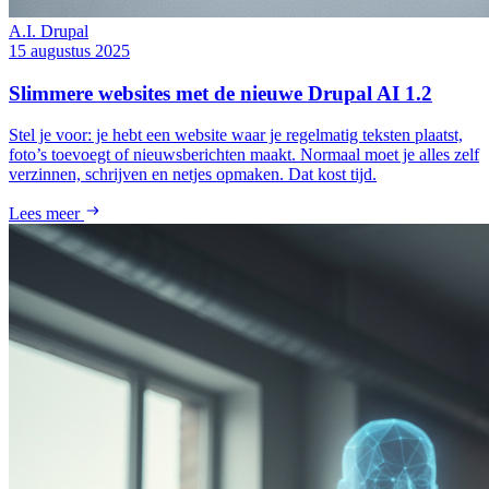
A.I.
Drupal
15 augustus 2025
Slimmere websites met de nieuwe Drupal AI 1.2
Stel je voor: je hebt een website waar je regelmatig teksten plaatst,
foto’s toevoegt of nieuwsberichten maakt. Normaal moet je alles zelf
verzinnen, schrijven en netjes opmaken. Dat kost tijd.
Lees meer