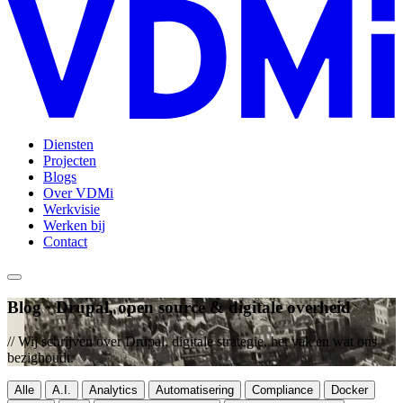
Diensten
Projecten
Blogs
Over VDMi
Werkvisie
Werken bij
Contact
Blog · Drupal, open source & digitale overheid
// Wij schrijven over Drupal, digitale strategie, het vak en wat ons
bezighoudt.
Alle
A.I.
Analytics
Automatisering
Compliance
Docker