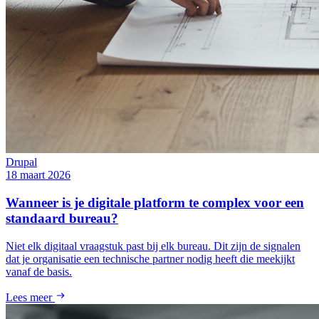
Drupal
18 maart 2026
Wanneer is je digitale platform te complex voor een
standaard bureau?
Niet elk digitaal vraagstuk past bij elk bureau. Dit zijn de signalen
dat je organisatie een technische partner nodig heeft die meekijkt
vanaf de basis.
Lees meer