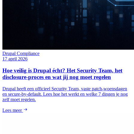
Drupal
Compliance
17 april 2026
Hoe veilig is Drupal écht? Het Security Team, het
disclosure-proces en wat jij nog moet regelen
Drupal heeft een officieel Security Team, vaste patch-woensdagen
en secure-by-default. Lees hoe het werkt en welke 7 dingen je nog
zelf moet regelen.
Lees meer