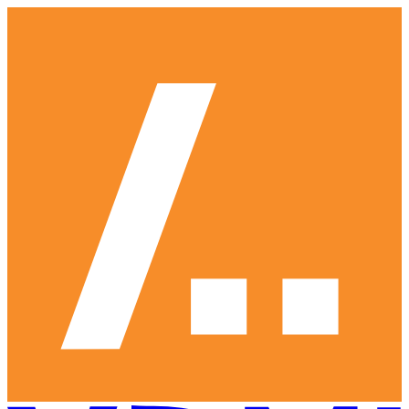
Ga
naar
hoofdinhoud