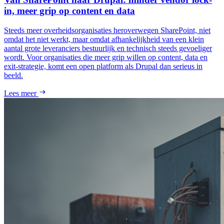
in, meer grip op content en data
Steeds meer overheidsorganisaties heroverwegen SharePoint, niet
omdat het niet werkt, maar omdat afhankelijkheid van een klein
aantal grote leveranciers bestuurlijk en technisch steeds gevoeliger
wordt. Voor organisaties die meer grip willen op content, data en
exit-strategie, komt een open platform als Drupal dan serieus in
beeld.
Lees meer