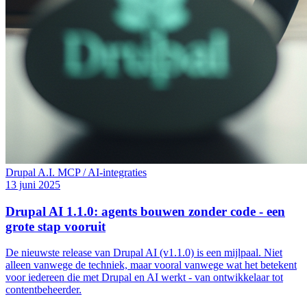
Drupal
A.I.
MCP / AI-integraties
13 juni 2025
Drupal AI 1.1.0: agents bouwen zonder code - een
grote stap vooruit
De nieuwste release van Drupal AI (v1.1.0) is een mijlpaal. Niet
alleen vanwege de techniek, maar vooral vanwege wat het betekent
voor iedereen die met Drupal en AI werkt - van ontwikkelaar tot
contentbeheerder.