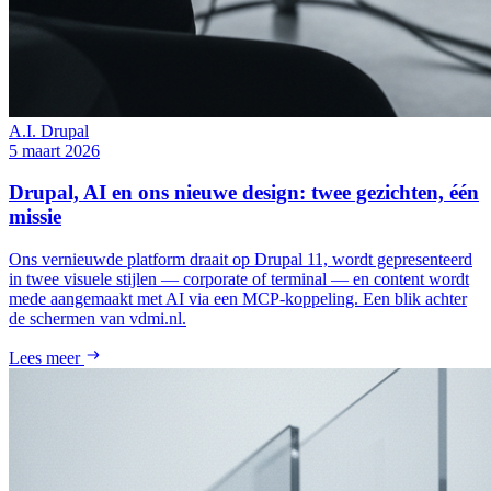
A.I.
Drupal
5 maart 2026
Drupal, AI en ons nieuwe design: twee gezichten, één
missie
Ons vernieuwde platform draait op Drupal 11, wordt gepresenteerd
in twee visuele stijlen — corporate of terminal — en content wordt
mede aangemaakt met AI via een MCP-koppeling. Een blik achter
de schermen van vdmi.nl.
Lees meer