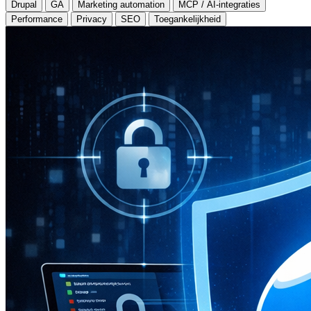
Drupal
GA
Marketing automation
MCP / AI-integraties
Performance
Privacy
SEO
Toegankelijkheid
Onderwerpen
A.I.
Analytics
Automatisering
Compliance
Docker
Drupal
GA
GEO
Marketing automation
MCP / AI-integraties
Performance
Privacy
SEO
Toegankelijkheid