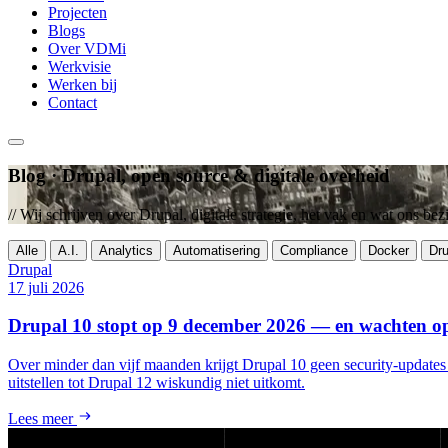
Projecten
Blogs
Over VDMi
Werkvisie
Werken bij
Contact
Blog · Drupal, open source & digitale overheid
// Wij schrijven over Drupal, digitale strategie, het vak en wat ons be
Alle
A.I.
Analytics
Automatisering
Compliance
Docker
Dru
Onderwerpen
Drupal
17 juli 2026
A.I.
Analytics
Drupal 10 stopt op 9 december 2026 — en wachten op
Automatisering
Compliance
Over minder dan vijf maanden krijgt Drupal 10 geen security-updates me
Docker
uitstellen tot Drupal 12 wiskundig niet uitkomt.
Drupal
GA
Lees meer
GEO