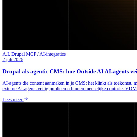
A.I.
Drupal
MCP / AI-integraties
2 juli 2026
Drupal als agentic CMS: hoe Outside AI AI-agents veil
AI-agents die content aanmaken in je CMS: het klinkt als toekomst,
externe AI-agents veilig publiceren binnen menselijke controle. VDMi 
Lees meer