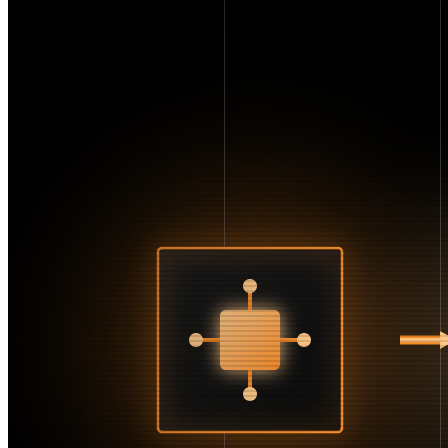
Marketing automation
MCP / AI-integraties
Performance
Privacy
SEO
Toegankelijkheid