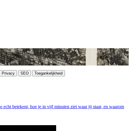
Privacy
SEO
Toegankelijkheid
echt betekent, hoe je in vijf minuten ziet waar jij staat, en waarom