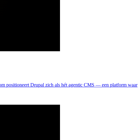
om positioneert Drupal zich als hét agentic CMS — een platform waar