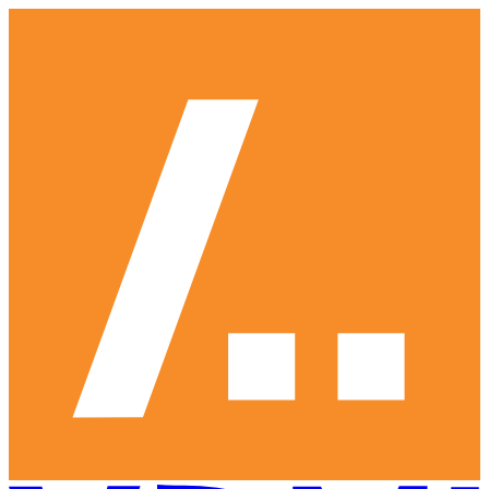
Ga
naar
hoofdinhoud