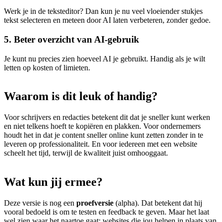
Werk je in de teksteditor? Dan kun je nu veel vloeiender stukjes
tekst selecteren en meteen door AI laten verbeteren, zonder gedoe.
5. Beter overzicht van AI-gebruik
Je kunt nu precies zien hoeveel AI je gebruikt. Handig als je wilt
letten op kosten of limieten.
Waarom
is
dit
leuk
of
handig?
Voor schrijvers en redacties betekent dit dat je sneller kunt werken
en niet telkens hoeft te kopiëren en plakken. Voor ondernemers
houdt het in dat je content sneller online kunt zetten zonder in te
leveren op professionaliteit. En voor iedereen met een website
scheelt het tijd, terwijl de kwaliteit juist omhooggaat.
Wat
kun
jij
ermee?
Deze versie is nog een
proefversie
(alpha). Dat betekent dat hij
vooral bedoeld is om te testen en feedback te geven. Maar het laat
wel zien waar het naartoe gaat: websites die jou helpen in plaats van