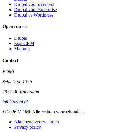
Drupal voor overheid
Drupal voor Enterprise
Drupal vs Wordpress
Open source
Drupal
EspoCRM
Matomo
Contact
VDMi
Schiekade 133b
3033 BL Rotterdam
info@vdmi.nl
© 2026 VDMi. Alle rechten voorbehouden.
Algemene voorwaarden
Privacy policy