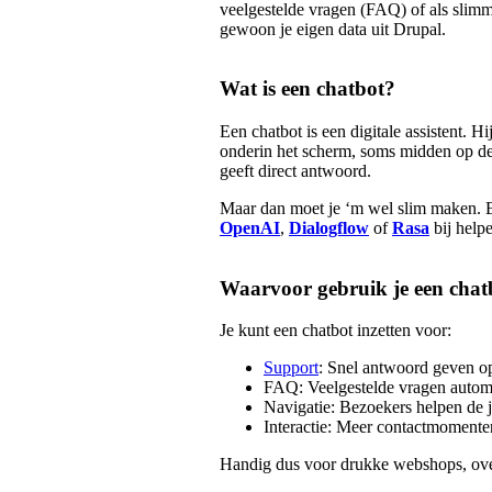
veelgestelde vragen (FAQ) of als slimme
gewoon je eigen data uit Drupal.
Wat is een chatbot?
Een chatbot is een digitale assistent. H
onderin het scherm, soms midden op de
geeft direct antwoord.
Maar dan moet je ‘m wel slim maken. E
OpenAI
,
Dialogflow
of
Rasa
bij help
Waarvoor gebruik je een chat
Je kunt een chatbot inzetten voor:
Support
: Snel antwoord geven o
FAQ: Veelgestelde vragen autom
Navigatie: Bezoekers helpen de j
Interactie: Meer contactmomenten
Handig dus voor drukke webshops, over