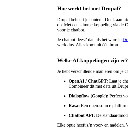
Hoe werkt het met Drupal?
Drupal beheert je content. Denk aan n
op. Met een slimme koppeling via de
C
voor je chatbot.
Je chatbot ‘leest’ dan als het ware je
Dr
werk dus. Alles komt uit één bron.
Welke AI-koppelingen zijn er?
Je hebt verschillende manieren om je c
OpenAI / ChatGPT:
Laat je ch
Combineer dit met data uit Drupa
Dialogflow (Google):
Perfect vo
Rasa:
Een open-source platform 
Chatbot API:
De standaardmodu
Elke optie heeft z’n voor- en nadelen. 