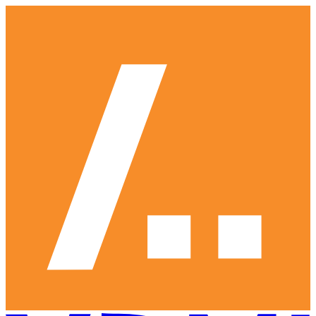
Ga
naar
hoofdinhoud