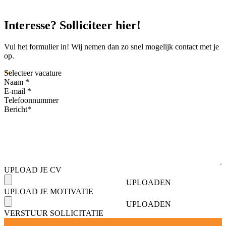
Interesse?
Solliciteer
hier!
Vul het formulier in! Wij nemen dan zo snel mogelijk contact met je
op.
UPLOAD JE CV
Slechts
één
bestand.
UPLOAD JE MOTIVATIE
Slechts
64
één
MB
bestand.
limiet.
64
Toegestane