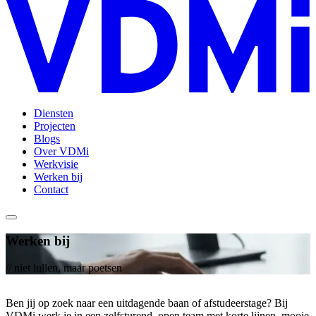
Diensten
Projecten
Blogs
Over VDMi
Werkvisie
Werken bij
Contact
Werken bij
// niet lullen, maar poetsen
Ben jij op zoek naar een uitdagende baan of afstudeerstage? Bij
VDMi werk je in een zelfsturend, open team met korte lijnen, mooie