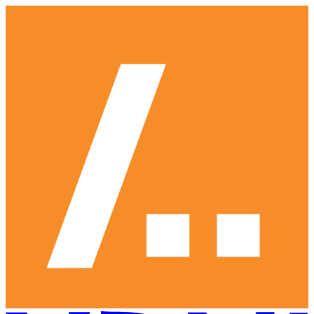
Ga
naar
hoofdinhoud