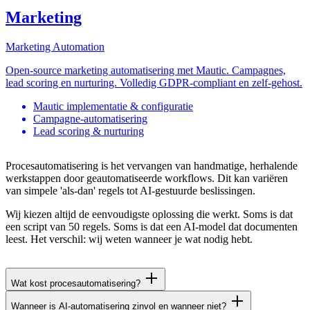
Marketing
Marketing Automation
Open-source marketing automatisering met Mautic. Campagnes,
lead scoring en nurturing. Volledig GDPR-compliant en zelf-gehost.
Mautic implementatie & configuratie
Campagne-automatisering
Lead scoring & nurturing
Procesautomatisering is het vervangen van handmatige, herhalende
werkstappen door geautomatiseerde workflows. Dit kan variëren
van simpele 'als-dan' regels tot AI-gestuurde beslissingen.
Wij kiezen altijd de eenvoudigste oplossing die werkt. Soms is dat
een script van 50 regels. Soms is dat een AI-model dat documenten
leest. Het verschil: wij weten wanneer je wat nodig hebt.
Wat kost procesautomatisering?
Wanneer is AI-automatisering zinvol en wanneer niet?