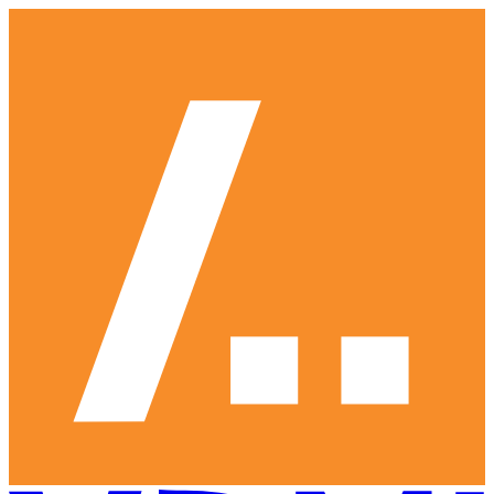
Ga
naar
hoofdinhoud