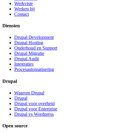
Werkvisie
Werken bij
Contact
Diensten
Drupal Development
Drupal Hosting
Onderhoud en Support
Drupal Migratie
Drupal Audit
Integraties
Procesautomatisering
Drupal
Waarom Drupal
Drupal
Drupal voor overheid
Drupal voor Enterprise
Drupal vs Wordpress
Open source