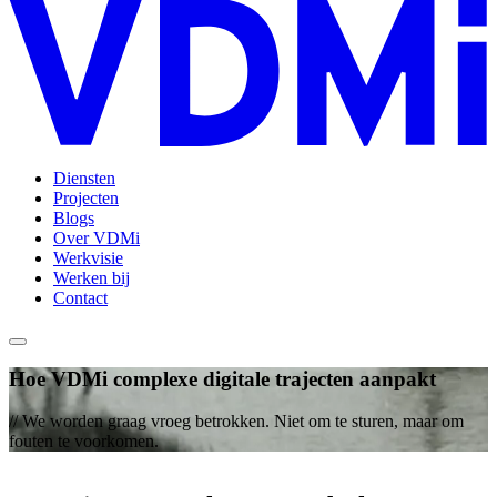
Diensten
Projecten
Blogs
Over VDMi
Werkvisie
Werken bij
Contact
Hoe VDMi complexe digitale trajecten aanpakt
// We worden graag vroeg betrokken. Niet om te sturen, maar om
fouten te voorkomen.