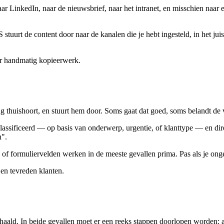
r LinkedIn, naar de nieuwsbrief, naar het intranet, en misschien naar e
 stuurt de content door naar de kanalen die je hebt ingesteld, in het jui
er handmatig kopieerwerk.
g thuishoort, en stuurt hem door. Soms gaat dat goed, soms belandt de vr
assificeerd — op basis van onderwerp, urgentie, of klanttype — en dir
n".
n of formuliervelden werken in de meeste gevallen prima. Pas als je ong
 en tevreden klanten.
ald. In beide gevallen moet er een reeks stappen doorlopen worden: 