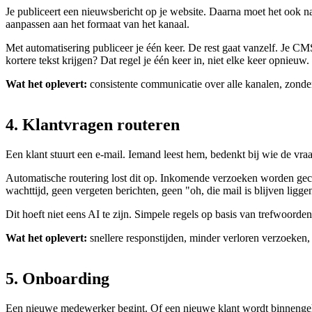
Je publiceert een nieuwsbericht op je website. Daarna moet het ook naa
aanpassen aan het formaat van het kanaal.
Met automatisering publiceer je één keer. De rest gaat vanzelf. Je CMS
kortere tekst krijgen? Dat regel je één keer in, niet elke keer opnieuw.
Wat het oplevert:
consistente communicatie over alle kanalen, zond
4.
Klantvragen
routeren
Een klant stuurt een e-mail. Iemand leest hem, bedenkt bij wie de vraa
Automatische routering lost dit op. Inkomende verzoeken worden gecl
wachttijd, geen vergeten berichten, geen "oh, die mail is blijven ligge
Dit hoeft niet eens AI te zijn. Simpele regels op basis van trefwoorde
Wat het oplevert:
snellere responstijden, minder verloren verzoeken,
5.
Onboarding
Een nieuwe medewerker begint. Of een nieuwe klant wordt binnengeha