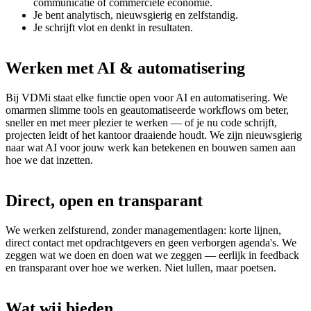
communicatie of commerciële economie.
Je bent analytisch, nieuwsgierig en zelfstandig.
Je schrijft vlot en denkt in resultaten.
Werken
met
AI
&
automatisering
Bij VDMi staat elke functie open voor AI en automatisering. We
omarmen slimme tools en geautomatiseerde workflows om beter,
sneller en met meer plezier te werken — of je nu code schrijft,
projecten leidt of het kantoor draaiende houdt. We zijn nieuwsgierig
naar wat AI voor jouw werk kan betekenen en bouwen samen aan
hoe we dat inzetten.
Direct,
open
en
transparant
We werken zelfsturend, zonder managementlagen: korte lijnen,
direct contact met opdrachtgevers en geen verborgen agenda's. We
zeggen wat we doen en doen wat we zeggen — eerlijk in feedback
en transparant over hoe we werken. Niet lullen, maar poetsen.
Wat
wij
bieden