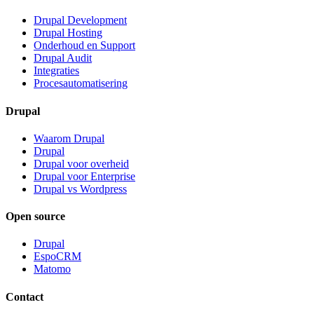
Drupal Development
Drupal Hosting
Onderhoud en Support
Drupal Audit
Integraties
Procesautomatisering
Drupal
Waarom Drupal
Drupal
Drupal voor overheid
Drupal voor Enterprise
Drupal vs Wordpress
Open source
Drupal
EspoCRM
Matomo
Contact