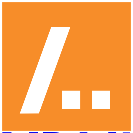
Ga
naar
hoofdinhoud