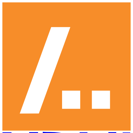
Ga
naar
hoofdinhoud