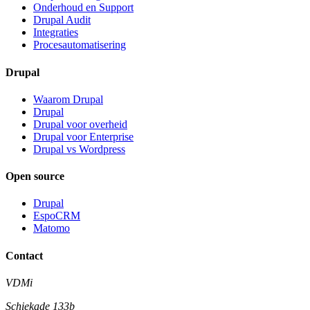
Onderhoud en Support
Drupal Audit
Integraties
Procesautomatisering
Drupal
Waarom Drupal
Drupal
Drupal voor overheid
Drupal voor Enterprise
Drupal vs Wordpress
Open source
Drupal
EspoCRM
Matomo
Contact
VDMi
Schiekade 133b