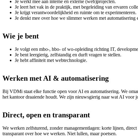
Je werkt mee aan interne en externe (web)projecten.
Je leert het vak in de praktijk, met begeleiding van ervaren colle
Je krijgt verantwoordelijkheid en ruimte om te experimenteren.
Je denkt mee over hoe we slimmer werken met automatisering 
Wie
je
bent
Je volgt een mbo-, hbo- of wo-opleiding richting IT, developm
Je bent leergierig, zelfstandig en durft vragen te stellen.
Je hebt affiniteit met webtechnologie.
Werken
met
AI
&
automatisering
Bij VDMi staat elke functie open voor AI en automatisering. We omarm
het kantoor draaiende houdt. We zijn nieuwsgierig naar wat AI voor
Direct,
open
en
transparant
We werken zelfsturend, zonder managementlagen: korte lijnen, direc
transparant over hoe we werken. Niet lullen, maar poetsen.