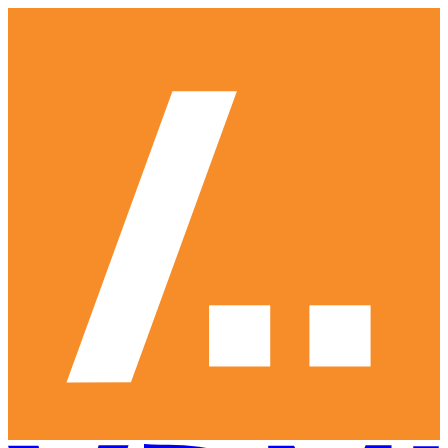
Ga
naar
hoofdinhoud