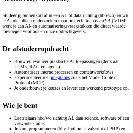
Studeer jij binnenkort af in een AI- of data-richting (hbo/wo) en wil
je AI niet alleen onderzoeken maar ook echt toepassen? Bij VDMi
werk je aan AI- en automatiseringsvraagstukken die direct waarde
toevoegen voor ons en onze opdrachtgevers.
De
afstudeeropdracht
Bouw en evalueer praktische AI-toepassingen (denk aan
LLM's, RAG en agents).
Automatiseer interne processen en contentworkflows.
Experimenteer met
integraties
zoals het Model Context
Protocol (MCP).
Je onderbouwt je keuzes en levert een werkend prototype op.
Wie
je
bent
Laatstejaars hbo/wo richting AI, data science, software of een
verwante studie.
Je kunt programmeren (bijv. Python, JavaScript of PHP) en