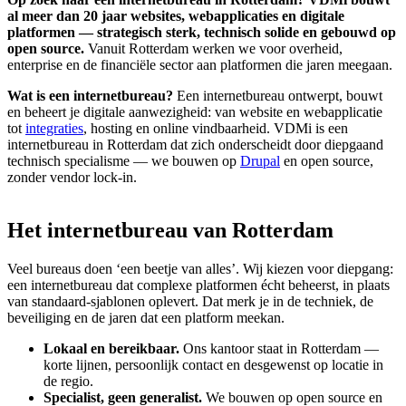
Op zoek naar een internetbureau in Rotterdam? VDMi bouwt
al meer dan 20 jaar websites, webapplicaties en digitale
platformen — strategisch sterk, technisch solide en gebouwd op
open source.
Vanuit Rotterdam werken we voor overheid,
enterprise en de financiële sector aan platformen die jaren meegaan.
Wat is een internetbureau?
Een internetbureau ontwerpt, bouwt
en beheert je digitale aanwezigheid: van website en webapplicatie
tot
integraties
, hosting en online vindbaarheid. VDMi is een
internetbureau in Rotterdam dat zich onderscheidt door diepgaand
technisch specialisme — we bouwen op
Drupal
en open source,
zonder vendor lock-in.
Het
internetbureau
van
Rotterdam
Veel bureaus doen ‘een beetje van alles’. Wij kiezen voor diepgang:
een internetbureau dat complexe platformen écht beheerst, in plaats
van standaard-sjablonen oplevert. Dat merk je in de techniek, de
beveiliging en de jaren dat een platform meekan.
Lokaal en bereikbaar.
Ons kantoor staat in Rotterdam —
korte lijnen, persoonlijk contact en desgewenst op locatie in
de regio.