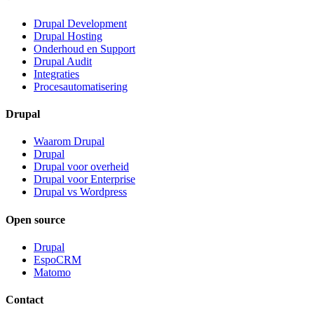
Diensten
Drupal Development
Drupal Hosting
Onderhoud en Support
Drupal Audit
Integraties
Procesautomatisering
Drupal
Waarom Drupal
Drupal
Drupal voor overheid
Drupal voor Enterprise
Drupal vs Wordpress
Open source
Drupal
EspoCRM
Matomo
Contact