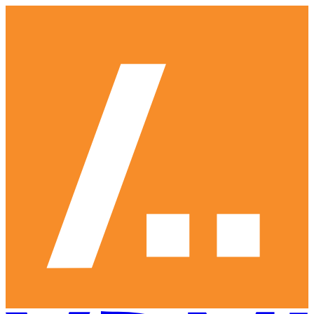
Ga
naar
hoofdinhoud