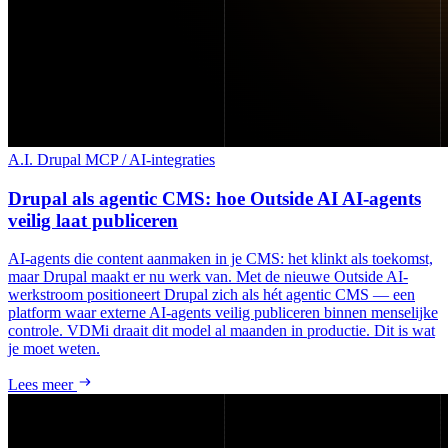
A.I.
Drupal
MCP / AI-integraties
Drupal als agentic CMS: hoe Outside AI AI-agents
veilig laat publiceren
AI-agents die content aanmaken in je CMS: het klinkt als toekomst,
maar Drupal maakt er nu werk van. Met de nieuwe Outside AI-
werkstroom positioneert Drupal zich als hét agentic CMS — een
platform waar externe AI-agents veilig publiceren binnen menselijke
controle. VDMi draait dit model al maanden in productie. Dit is wat
je moet weten.
Lees meer