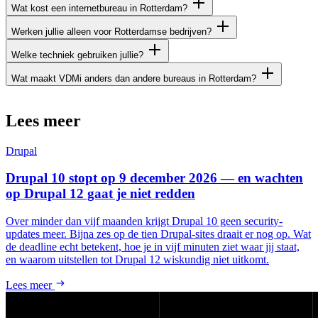
Wat kost een internetbureau in Rotterdam?
Werken jullie alleen voor Rotterdamse bedrijven?
Welke techniek gebruiken jullie?
Wat maakt VDMi anders dan andere bureaus in Rotterdam?
Lees
meer
Drupal
Drupal 10 stopt op 9 december 2026 — en wachten
op Drupal 12 gaat je niet redden
Over minder dan vijf maanden krijgt Drupal 10 geen security-
updates meer. Bijna zes op de tien Drupal-sites draait er nog op. Wat
de deadline echt betekent, hoe je in vijf minuten ziet waar jij staat,
en waarom uitstellen tot Drupal 12 wiskundig niet uitkomt.
Lees meer