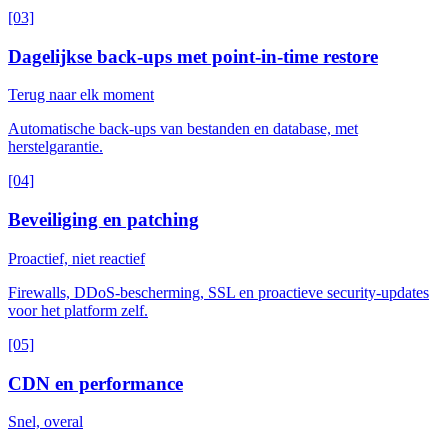
[03]
Dagelijkse back-ups met point-in-time restore
Terug naar elk moment
Automatische back-ups van bestanden en database, met
herstelgarantie.
[04]
Beveiliging en patching
Proactief, niet reactief
Firewalls, DDoS-bescherming, SSL en proactieve security-updates
voor het platform zelf.
[05]
CDN en performance
Snel, overal