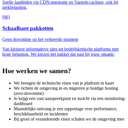
Snelle laadtijden via CDN-integratie en Varnish-caching, ook bij
piekbelasting.
[06]
Schaalbare pakketten
Geen downtime op het verkeerde moment
Van kleinere informatieve sites tot bedrijfskritische platforms met
hoge belasting. We kiezen het pakket dat past bij jouw situatie.
Hoe
werken
we
samen?
We brengen de technische eisen van je platform in kaart
We richten de omgeving in en migreren je huidige hosting
(zero-downtime)
Je krijgt een vast aanspreekpunt en inzicht via een monitoring-
dashboard
Maandelijks ontvang je een rapportage over performance,
beschikbaarheid en incidenten
Bij groei of veranderende eisen schalen we de omgeving mee