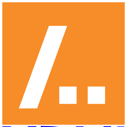
Ga
naar
hoofdinhoud