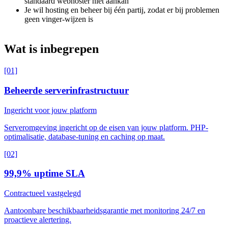
standaard webhoster niet aankan
Je wil hosting en beheer bij één partij, zodat er bij problemen
geen vinger-wijzen is
Wat
is
inbegrepen
[01]
Beheerde serverinfrastructuur
Ingericht voor jouw platform
Serveromgeving ingericht op de eisen van jouw platform. PHP-
optimalisatie, database-tuning en caching op maat.
[02]
99,9% uptime SLA
Contractueel vastgelegd
Aantoonbare beschikbaarheidsgarantie met monitoring 24/7 en
proactieve alertering.