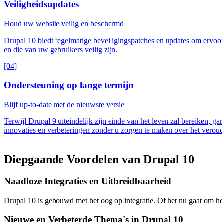
Veiligheidsupdates
Houd uw website veilig en beschermd
Drupal 10 biedt regelmatige beveiligingspatches en updates om ervo
en die van uw gebruikers veilig zijn.
[04]
Ondersteuning op lange termijn
Blijf up-to-date met de nieuwste versie
Terwijl Drupal 9 uiteindelijk zijn einde van het leven zal bereiken, 
innovaties en verbeteringen zonder u zorgen te maken over het verou
Diepgaande
Voordelen
van
Drupal
10
Naadloze Integraties en Uitbreidbaarheid
Drupal 10 is gebouwd met het oog op integratie. Of het nu gaat om
Nieuwe en Verbeterde Thema's in Drupal 10