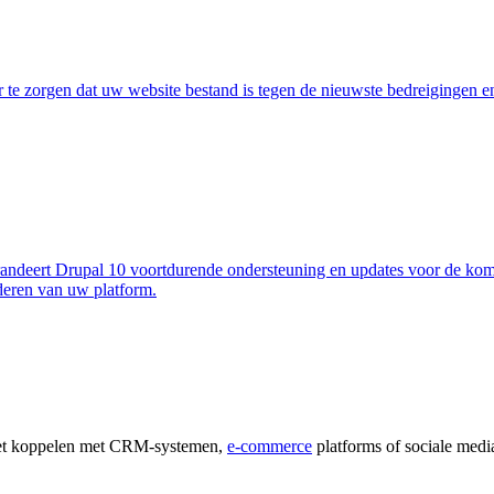
or te zorgen dat uw website bestand is tegen de nieuwste bedreigingen
garandeert Drupal 10 voortdurende ondersteuning en updates voor de kom
deren van uw platform.
 het koppelen met CRM-systemen,
e-commerce
platforms of sociale medi