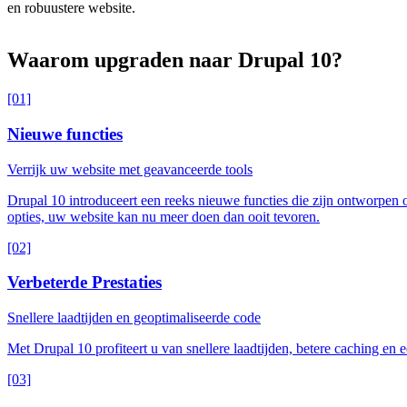
en robuustere website.
Waarom
upgraden
naar
Drupal
10?
[01]
Nieuwe functies
Verrijk uw website met geavanceerde tools
Drupal 10 introduceert een reeks nieuwe functies die zijn ontworpen 
opties, uw website kan nu meer doen dan ooit tevoren.
[02]
Verbeterde Prestaties
Snellere laadtijden en geoptimaliseerde code
Met Drupal 10 profiteert u van snellere laadtijden, betere caching e
[03]