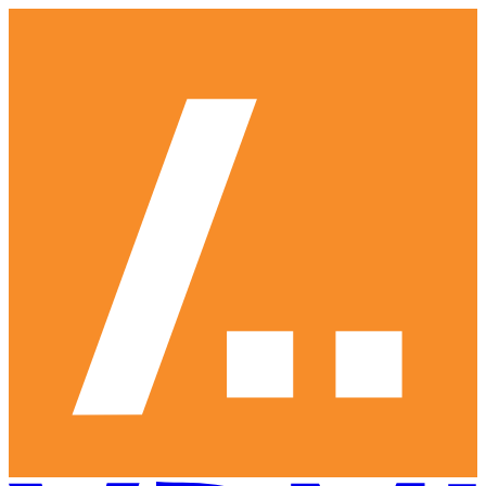
Ga
naar
hoofdinhoud