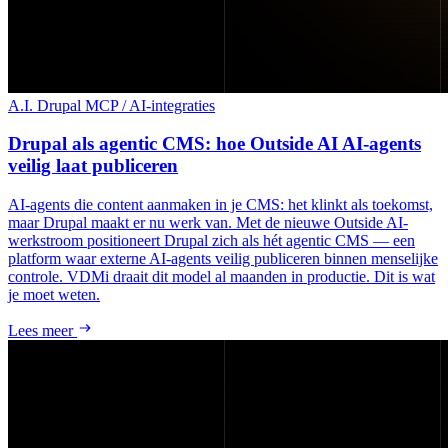
A.I.
Drupal
MCP / AI-integraties
Drupal als agentic CMS: hoe Outside AI AI-agents
veilig laat publiceren
AI-agents die content aanmaken in je CMS: het klinkt als toekomst,
maar Drupal maakt er nu werk van. Met de nieuwe Outside AI-
werkstroom positioneert Drupal zich als hét agentic CMS — een
platform waar externe AI-agents veilig publiceren binnen menselijke
controle. VDMi draait dit model al maanden in productie. Dit is wat
je moet weten.
Lees meer