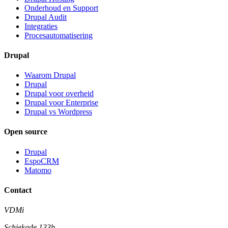
Onderhoud en Support
Drupal Audit
Integraties
Procesautomatisering
Drupal
Waarom Drupal
Drupal
Drupal voor overheid
Drupal voor Enterprise
Drupal vs Wordpress
Open source
Drupal
EspoCRM
Matomo
Contact
VDMi
Schiekade 133b