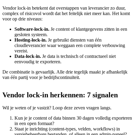
Vendor lock-in betekent dat overstappen van leverancier zo duur,
complex of risicovol wordt dat het feitelijk niet meer kan. Het komt
voor op drie niveaus:
Software-lock-in.
Je content of klantgegevens zitten in een
gesloten systeem.
Hosting-lock-in.
Je gebruikt diensten van één
cloudleverancier waar weggaan een complete verbouwing
vereist.
Data-lock-in.
Je data is technisch of contractueel niet
eenvoudig te exporteren.
De combinatie is gevaarlijk. Alle drie tegelijk maakt je afhankelijk
van één partij voor je bedrijfscontinuïteit.
Vendor
lock-in
herkennen:
7
signalen
Wil je weten of je vastzit? Loop deze zeven vragen langs.
Kun je je content of data binnen 30 dagen volledig exporteren
in een open formaat?
Staat je inrichting (content-types, velden, workflows) in
versiebeheerbare bestanden, of alleen in een admin-paneel?