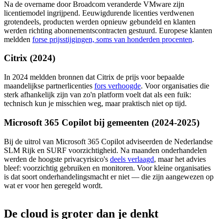
Na de overname door Broadcom veranderde VMware zijn
licentiemodel ingrijpend. Eeuwigdurende licenties verdwenen
grotendeels, producten werden opnieuw gebundeld en klanten
werden richting abonnementscontracten gestuurd. Europese klanten
meldden
forse prijsstijgingen, soms van honderden procenten
.
Citrix (2024)
In 2024 meldden bronnen dat Citrix de prijs voor bepaalde
maandelijkse partnerlicenties
fors verhoogde
. Voor organisaties die
sterk afhankelijk zijn van zo'n platform voelt dat als een fuik:
technisch kun je misschien weg, maar praktisch niet op tijd.
Microsoft 365 Copilot bij gemeenten (2024-2025)
Bij de uitrol van Microsoft 365 Copilot adviseerden de Nederlandse
SLM Rijk en SURF voorzichtigheid. Na maanden onderhandelen
werden de hoogste privacyrisico's
deels verlaagd
, maar het advies
bleef: voorzichtig gebruiken en monitoren. Voor kleine organisaties
is dat soort onderhandelingsmacht er niet — die zijn aangewezen op
wat er voor hen geregeld wordt.
De
cloud
is
groter
dan
je
denkt