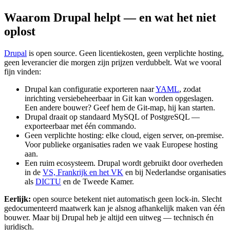
Waarom
Drupal
helpt
—
en
wat
het
niet
oplost
Drupal
is open source. Geen licentiekosten, geen verplichte hosting,
geen leverancier die morgen zijn prijzen verdubbelt. Wat we vooral
fijn vinden:
Drupal kan configuratie exporteren naar
YAML
, zodat
inrichting versiebeheerbaar in Git kan worden opgeslagen.
Een andere bouwer? Geef hem de Git-map, hij kan starten.
Drupal draait op standaard MySQL of PostgreSQL —
exporteerbaar met één commando.
Geen verplichte hosting: elke cloud, eigen server, on-premise.
Voor publieke organisaties raden we vaak Europese hosting
aan.
Een ruim ecosysteem. Drupal wordt gebruikt door overheden
in de
VS, Frankrijk en het VK
en bij Nederlandse organisaties
als
DICTU
en de Tweede Kamer.
Eerlijk:
open source betekent niet automatisch geen lock-in. Slecht
gedocumenteerd maatwerk kan je alsnog afhankelijk maken van één
bouwer. Maar bij Drupal heb je altijd een uitweg — technisch én
juridisch.