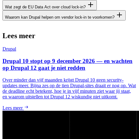
Wat zegt de EU Data Act over cloud lock-in?
Waarom kan Drupal helpen om vendor lock-in te voorkomen?
Lees
meer
Drupal
Drupal 10 stopt op 9 december 2026 — en wachten
op Drupal 12 gaat je niet redden
Over minder dan vijf maanden krijgt Drupal 10 geen security-
updates meer. Bijna zes op de tien Drupal-sites draait er nog op. Wat
de deadline echt betekent, hoe je in vijf minuten ziet waar jij staat,
en waarom uitstellen tot Drupal 12 wiskundig niet uitkomt.
Lees meer