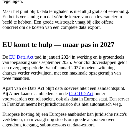
regelingen.
Maar het punt blijft: data terughalen is niet altijd gratis of eenvoudig.
En het is verstandig om dat vóór de keuze van een leverancier in
beeld te hebben. Een goede vuistregel: vraag bij elke offerte
concreet om de kosten van een complete data-export.
EU
komt
te
hulp
—
maar
pas
in
2027
De
EU Data Act
trad in januari 2024 in werking en is grotendeels
van toepassing sinds september 2025. Voor cloudoverstappen geldt
een overgangsperiode. Vanaf januari 2027 moeten switching
charges verder verdwijnen, met een maximale opzegtermijn van
twee maanden.
Apart van de Data Act blijft data-soevereiniteit een aandachtspunt.
Bij Amerikaanse aanbieders kan de
CLOUD Act
onder
voorwaarden een rol spelen, ook als data in Europa staat. Een server
in Frankfurt neemt het jurisdictierisico dus niet automatisch weg.
Europese hosting bij een Europese aanbieder kan juridische risico's
verkleinen, maar vraagt nog steeds om goede afspraken over
eigendom, toegang, subprocessors en data-export.