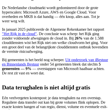
De Nederlandse cloudmarkt wordt gedomineerd door de grote
hyperscalers: Microsoft Azure, AWS en Google Cloud. Voor
overheden en MKB is dat handig — één knop, alles aan. Tot je
weer weg wilt.
In januari 2025 publiceerde de Algemene Rekenkamer het rapport
"Het Rijk in de cloud"
. De conclusie was scherp: het Rijk ging
zonder voldoende afwegingen de cloud in. Bij
26%
van de 1.588
clouddiensten wist het Rijk niet om welke cloudvorm het ging. Voor
een groot deel van de belangrijkste clouddiensten ontbrak bovendien
de vereiste risicoafweging.
Bij gemeenten is het beeld nog scherper.
Uit onderzoek van iBestuur
en Binnenlands Bestuur
onder 54 gemeenten bleek dat slechts
5
gemeenten — 9%
— overstappen van Microsoft haalbaar achten.
De rest zit vast en weet dat.
Data
terughalen
is
niet
altijd
gratis
Eén veelvergeten kostenpost: je data terughalen na een overstap.
Reguliere data transfer out kan bij grote volumes flink oplopen. De
exacte kosten hangen af van regio, dienst, volume en eventuele exit-