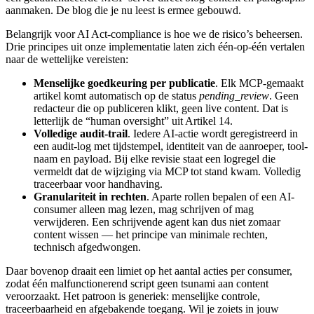
aanmaken. De blog die je nu leest is ermee gebouwd.
Belangrijk voor AI Act-compliance is hoe we de risico’s beheersen.
Drie principes uit onze implementatie laten zich één-op-één vertalen
naar de wettelijke vereisten:
Menselijke goedkeuring per publicatie
. Elk MCP-gemaakt
artikel komt automatisch op de status
pending_review
. Geen
redacteur die op publiceren klikt, geen live content. Dat is
letterlijk de “human oversight” uit Artikel 14.
Volledige audit-trail
. Iedere AI-actie wordt geregistreerd in
een audit-log met tijdstempel, identiteit van de aanroeper, tool-
naam en payload. Bij elke revisie staat een logregel die
vermeldt dat de wijziging via MCP tot stand kwam. Volledig
traceerbaar voor handhaving.
Granulariteit in rechten
. Aparte rollen bepalen of een AI-
consumer alleen mag lezen, mag schrijven of mag
verwijderen. Een schrijvende agent kan dus niet zomaar
content wissen — het principe van minimale rechten,
technisch afgedwongen.
Daar bovenop draait een limiet op het aantal acties per consumer,
zodat één malfunctionerend script geen tsunami aan content
veroorzaakt. Het patroon is generiek: menselijke controle,
traceerbaarheid en afgebakende toegang. Wil je zoiets in jouw