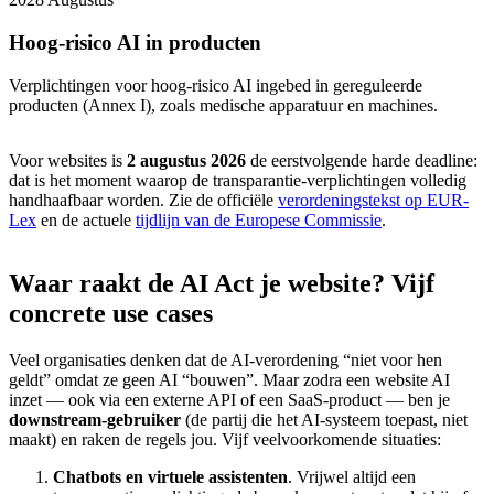
Hoog-risico AI in producten
Verplichtingen voor hoog-risico AI ingebed in gereguleerde
producten (Annex I), zoals medische apparatuur en machines.
Voor websites is
2 augustus 2026
de eerstvolgende harde deadline:
dat is het moment waarop de transparantie-verplichtingen volledig
handhaafbaar worden. Zie de officiële
verordeningstekst op EUR-
Lex
en de actuele
tijdlijn van de Europese Commissie
.
Waar
raakt
de
AI
Act
je
website?
Vijf
concrete
use
cases
Veel organisaties denken dat de AI-verordening “niet voor hen
geldt” omdat ze geen AI “bouwen”. Maar zodra een website AI
inzet — ook via een externe API of een SaaS-product — ben je
downstream-gebruiker
(de partij die het AI-systeem toepast, niet
maakt) en raken de regels jou. Vijf veelvoorkomende situaties:
Chatbots en virtuele assistenten
. Vrijwel altijd een