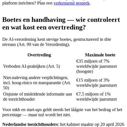
platform inrichten? Plan een
verkennend gesprek
.
Boetes
en
handhaving
—
wie
controleert
en
wat
kost
een
overtreding?
De AI-verordening kent stevige boetes, gestructureerd in drie
niveaus (Art. 99 van de Verordening).
Overtreding
Maximale boete
€35 miljoen of 7%
Verboden AI-praktijken (Art. 5)
wereldwijde jaaromzet
(hoogste)
Niet-naleving andere verplichtingen,
€15 miljoen of 3%
incl. hoog-risico en transparantie (Art.
wereldwijde jaaromzet
50)
Onjuiste of misleidende informatie aan
€7,5 miljoen of 1%
de toezichthouder
wereldwijde jaaromzet
Voor mkb en start-ups geldt steeds het láágste van het bedrag of het
percentage — maar nul wordt het niet.
Nederlandse toezichthouders
: het kabinet maakte op 20 april 2026