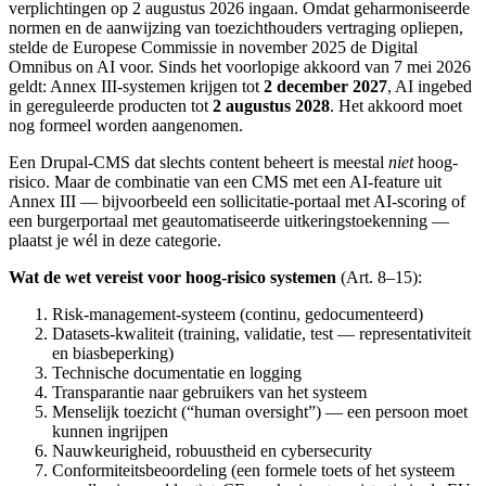
verplichtingen op 2 augustus 2026 ingaan. Omdat geharmoniseerde
normen en de aanwijzing van toezichthouders vertraging opliepen,
stelde de Europese Commissie in november 2025 de Digital
Omnibus on AI voor. Sinds het voorlopige akkoord van 7 mei 2026
geldt: Annex III-systemen krijgen tot
2 december 2027
, AI ingebed
in gereguleerde producten tot
2 augustus 2028
. Het akkoord moet
nog formeel worden aangenomen.
Een Drupal-CMS dat slechts content beheert is meestal
niet
hoog-
risico. Maar de combinatie van een CMS met een AI-feature uit
Annex III — bijvoorbeeld een sollicitatie-portaal met AI-scoring of
een burgerportaal met geautomatiseerde uitkeringstoekenning —
plaatst je wél in deze categorie.
Wat de wet vereist voor hoog-risico systemen
(Art. 8–15):
Risk-management-systeem (continu, gedocumenteerd)
Datasets-kwaliteit (training, validatie, test — representativiteit
en biasbeperking)
Technische documentatie en logging
Transparantie naar gebruikers van het systeem
Menselijk toezicht (“human oversight”) — een persoon moet
kunnen ingrijpen
Nauwkeurigheid, robuustheid en cybersecurity
Conformiteitsbeoordeling (een formele toets of het systeem