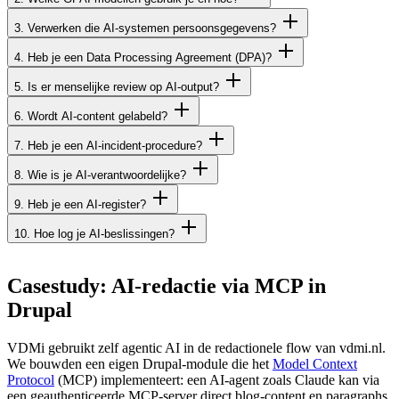
3. Verwerken die AI-systemen persoonsgegevens?
4. Heb je een Data Processing Agreement (DPA)?
5. Is er menselijke review op AI-output?
6. Wordt AI-content gelabeld?
7. Heb je een AI-incident-procedure?
8. Wie is je AI-verantwoordelijke?
9. Heb je een AI-register?
10. Hoe log je AI-beslissingen?
Casestudy:
AI-redactie
via
MCP
in
Drupal
VDMi gebruikt zelf agentic AI in de redactionele flow van vdmi.nl.
We bouwden een eigen Drupal-module die het
Model Context
Protocol
(MCP) implementeert: een AI-agent zoals Claude kan via
een geauthenticeerde MCP-server direct blog-content en paragraphs