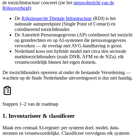
de toezichtstructuur concreet (zie het
nieuwsbericht van de
Rijksoverheid
):
De
Rijksinspectie Digitale Infrastructuur
(RDI) is het
nationale aanspreekpunt (Single Point of Contact) en
coördinerend toezichthouder.
De Autoriteit Persoonsgegevens (AP) coördineert het toezicht
op grondrechten en op AI-systemen die persoonsgegevens
verwerken — de overlap met AVG-handhaving is groot.
Nederland koos een hybride model met circa tien sectorale
markttoezichthouders (zoals DNB, AFM en de NZa), elk
verantwoordelijk binnen het eigen domein.
De toezichthouders opereren al onder de bestaande Verordening —
wachten op de finale Nederlandse uitvoeringswet is dus niet handig.
Stappen 1–2 van de roadmap
1. Inventariseer & classificeer
Maak een centraal AI-register: per systeem doel, model, data-
stromen en verantwoordelijke. Classificeer vervolgens elk systeem