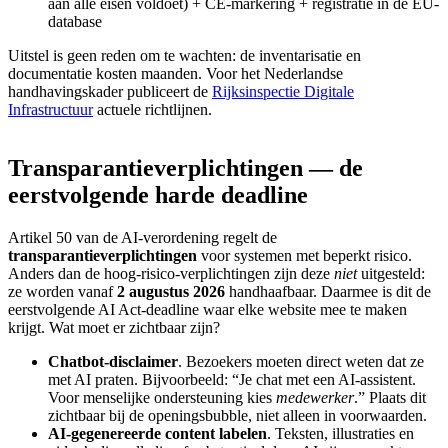
aan alle eisen voldoet) + CE-markering + registratie in de EU-
database
Uitstel is geen reden om te wachten: de inventarisatie en
documentatie kosten maanden. Voor het Nederlandse
handhavingskader publiceert de
Rijksinspectie Digitale
Infrastructuur
actuele richtlijnen.
Transparantieverplichtingen
—
de
eerstvolgende
harde
deadline
Artikel 50 van de AI-verordening regelt de
transparantieverplichtingen
voor systemen met beperkt risico.
Anders dan de hoog-risico-verplichtingen zijn deze
niet
uitgesteld:
ze worden vanaf
2 augustus 2026
handhaafbaar. Daarmee is dit de
eerstvolgende AI Act-deadline waar elke website mee te maken
krijgt. Wat moet er zichtbaar zijn?
Chatbot-disclaimer
. Bezoekers moeten direct weten dat ze
met AI praten. Bijvoorbeeld: “Je chat met een AI-assistent.
Voor menselijke ondersteuning kies
medewerker
.” Plaats dit
zichtbaar bij de openingsbubble, niet alleen in voorwaarden.
AI-gegenereerde content labelen
. Teksten, illustraties en