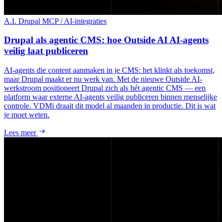
A.I.
Drupal
MCP / AI-integraties
Drupal als agentic CMS: hoe Outside AI AI-agents
veilig laat publiceren
AI-agents die content aanmaken in je CMS: het klinkt als toekomst,
maar Drupal maakt er nu werk van. Met de nieuwe Outside AI-
werkstroom positioneert Drupal zich als hét agentic CMS — een
platform waar externe AI-agents veilig publiceren binnen menselijke
controle. VDMi draait dit model al maanden in productie. Dit is wat
je moet weten.
Lees meer