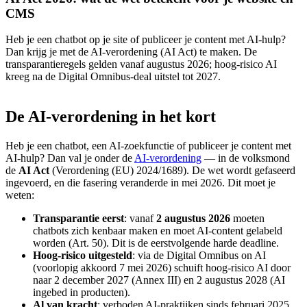
CMS
Heb je een chatbot op je site of publiceer je content met AI-hulp?
Dan krijg je met de AI-verordening (AI Act) te maken. De
transparantieregels gelden vanaf augustus 2026; hoog-risico AI
kreeg na de Digital Omnibus-deal uitstel tot 2027.
De
AI-verordening
in
het
kort
Heb je een chatbot, een AI-zoekfunctie of publiceer je content met
AI-hulp? Dan val je onder de
AI-verordening
— in de volksmond
de
AI Act
(Verordening (EU) 2024/1689). De wet wordt gefaseerd
ingevoerd, en die fasering veranderde in mei 2026. Dit moet je
weten:
Transparantie eerst
: vanaf
2 augustus 2026
moeten
chatbots zich kenbaar maken en moet AI-content gelabeld
worden (Art. 50). Dit is de eerstvolgende harde deadline.
Hoog-risico uitgesteld
: via de Digital Omnibus on AI
(voorlopig akkoord 7 mei 2026) schuift hoog-risico AI door
naar 2 december 2027 (Annex III) en 2 augustus 2028 (AI
ingebed in producten).
Al van kracht
: verboden AI-praktijken sinds februari 2025,