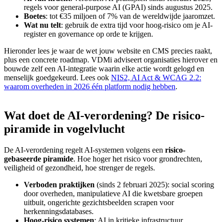
regels voor general-purpose AI (GPAI) sinds augustus 2025.
Boetes
: tot €35 miljoen of 7% van de wereldwijde jaaromzet.
Wat nu telt
: gebruik de extra tijd voor hoog-risico om je AI-
register en governance op orde te krijgen.
Hieronder lees je waar de wet jouw website en CMS precies raakt,
plus een concrete roadmap. VDMi adviseert organisaties hierover en
bouwde zelf een AI-integratie waarin elke actie wordt gelogd en
menselijk goedgekeurd. Lees ook
NIS2, AI Act & WCAG 2.2:
waarom overheden in 2026 één platform nodig hebben
.
Wat
doet
de
AI-verordening?
De
risico-
piramide
in
vogelvlucht
De AI-verordening regelt AI-systemen volgens een
risico-
gebaseerde piramide
. Hoe hoger het risico voor grondrechten,
veiligheid of gezondheid, hoe strenger de regels.
Verboden praktijken
(sinds 2 februari 2025): social scoring
door overheden, manipulatieve AI die kwetsbare groepen
uitbuit, ongerichte gezichtsbeelden scrapen voor
herkenningsdatabases.
Hoog-risico systemen
: AI in kritieke infrastructuur,