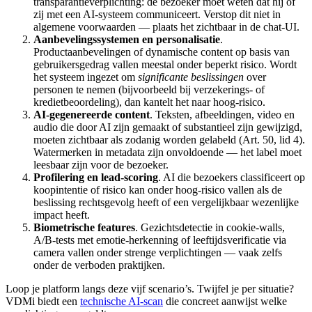
transparantieverplichting: de bezoeker moet weten dat hij of
zij met een AI-systeem communiceert. Verstop dit niet in
algemene voorwaarden — plaats het zichtbaar in de chat-UI.
Aanbevelingssystemen en personalisatie
.
Productaanbevelingen of dynamische content op basis van
gebruikersgedrag vallen meestal onder beperkt risico. Wordt
het systeem ingezet om
significante beslissingen
over
personen te nemen (bijvoorbeeld bij verzekerings- of
kredietbeoordeling), dan kantelt het naar hoog-risico.
AI-gegenereerde content
. Teksten, afbeeldingen, video en
audio die door AI zijn gemaakt of substantieel zijn gewijzigd,
moeten zichtbaar als zodanig worden gelabeld (Art. 50, lid 4).
Watermerken in metadata zijn onvoldoende — het label moet
leesbaar zijn voor de bezoeker.
Profilering en lead-scoring
. AI die bezoekers classificeert op
koopintentie of risico kan onder hoog-risico vallen als de
beslissing rechtsgevolg heeft of een vergelijkbaar wezenlijke
impact heeft.
Biometrische features
. Gezichtsdetectie in cookie-walls,
A/B-tests met emotie-herkenning of leeftijdsverificatie via
camera vallen onder strenge verplichtingen — vaak zelfs
onder de verboden praktijken.
Loop je platform langs deze vijf scenario’s. Twijfel je per situatie?
VDMi biedt een
technische AI-scan
die concreet aanwijst welke