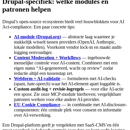
Drupal-specifiek:
welke
modules
en
patronen
helpen
Drupal’s open-source ecosysteem biedt veel bouwblokken voor AI
Act-compliance. Een paar concrete tips:
AI module (Drupal.org)
— abstracte laag waarmee je
makkelijk wisselt tussen providers (OpenAI, Anthropic,
lokale modellen). Voorkomt vendor lock-in en maakt audit-
logging eenvoudiger.
Content Moderation + Workflows
— ingebouwde
menselijke controle voor AI-content. Combineer met een
eigen status “AI-gegenereerd, wacht op review” zodat
redactie altijd een tussenstap zet.
Webform + AI-validatie
— formulieren met AI-checks
(spam, hate-speech) waar het AI-element apart loggable is.
Custom audit-log + revisie-logregels
— voor elke AI-actie
een spoor. Zie onze MCP-module hierboven; vergelijkbare
patronen werken voor elke andere AI-provider.
EU Cookie Compliance
— in combinatie met AI-disclosure-
componenten: één centrale plek voor consent en informatie
over AI-verwerking.
Een Drupal-platform geeft je vergeleken met SaaS-CMS’en één