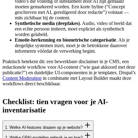
video’s die volledig of substantieel door AI zijn gemaakt
moeten gemarkeerd worden. Een korte byline (“Concept
geschreven met AI, geredigeerd door redactie”) volstaat —
mits zichtbaar bij de content.
Synthetische media (deepfakes)
. Audio, video of beeld dat
een echte persoon imiteert, moet expliciet als synthetisch
worden gelabeld.
Emotie-herkenning en biometrische categorisatie
. Als je
dergelijke systemen inzet, moet je de betrokkene daarover
informeren vóórdat de verwerking begint.
Praktisch betekent dit: een bewerkbare disclaimer in je CMS, een
redactionele workflow voor AI-content (“wie gaat akkoord met deze
publicatie?”) en duidelijke UI-componenten in je templates. Drupal’s
Content Moderation
in combinatie met Layout Builder maakt deze
workflows direct beschikbaar.
Checklist:
tien
vragen
voor
je
AI-
inventarisatie
1. Welke AI-features draaien op je website?
2. Welke GPAI-modellen gebruik je en hoe?