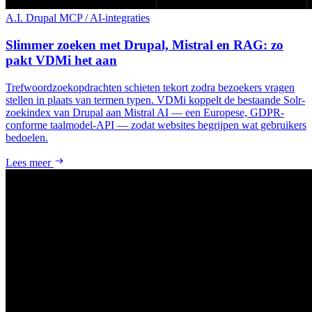
A.I.
Drupal
MCP / AI-integraties
Slimmer zoeken met Drupal, Mistral en RAG: zo
pakt VDMi het aan
Trefwoordzoekopdrachten schieten tekort zodra bezoekers vragen
stellen in plaats van termen typen. VDMi koppelt de bestaande Solr-
zoekindex van Drupal aan Mistral AI — een Europese, GDPR-
conforme taalmodel-API — zodat websites begrijpen wat gebruikers
bedoelen.
Lees meer