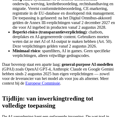
onderwijs, werving, kredietbeoordeling, rechtshandhaving en
migratie. Vereist conformiteitsbeoordeling, CE-markering,
registratie in de EU-database en doorlopend risk management.
De toepassing is gefaseerd: na het Digital Omnibus-akkoord
gelden de Annex III-verplichtingen vanaf 2 december 2027 en
die voor AI ingebed in producten vanaf 2 augustus 2028.
Beperkt-risico (transparantieverplichting)
: chatbots,
deepfakes en AI-gegenereerde content. Gebruikers moeten
weten dat ze met AI of AI-output te maken hebben (Art. 50).
Deze verplichtingen gelden vanaf 2 augustus 2026.
Minimaal risico
: spamfilters, AI in games. Geen specifieke
verplichtingen, alleen vrijwillige gedragscodes.
Daar bovenop staat een aparte laag:
general-purpose AI-modellen
(GPAI) zoals OpenAI GPT-4, Anthropic Claude en Google Gemini
hebben sinds 2 augustus 2025 hun eigen verplichtingen — zowel
voor de leverancier van het model als voor jou als afnemer. Meer
context bij de
Europese Commissie
.
Tijdlijn:
van
inwerkingtreding
tot
volledige
toepassing
De AI-verordening kent een gefaseerde invoering. De wet trad in