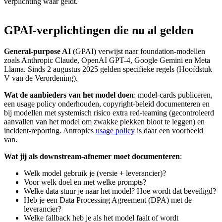
verplichting waar geldt.
GPAI-verplichtingen
die
nu
al
gelden
General-purpose AI
(GPAI) verwijst naar foundation-modellen
zoals Anthropic Claude, OpenAI GPT-4, Google Gemini en Meta
Llama. Sinds 2 augustus 2025 gelden specifieke regels (Hoofdstuk
V van de Verordening).
Wat de aanbieders van het model doen
: model-cards publiceren,
een usage policy onderhouden, copyright-beleid documenteren en
bij modellen met systemisch risico extra red-teaming (gecontroleerd
aanvallen van het model om zwakke plekken bloot te leggen) en
incident-reporting. Antropics
usage policy
is daar een voorbeeld
van.
Wat jij als downstream-afnemer moet documenteren
:
Welk model gebruik je (versie + leverancier)?
Voor welk doel en met welke prompts?
Welke data stuur je naar het model? Hoe wordt dat beveiligd?
Heb je een Data Processing Agreement (DPA) met de
leverancier?
Welke fallback heb je als het model faalt of wordt