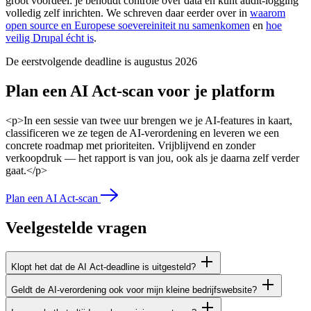
groot voordeel: je behoudt controle over data en kunt audit-logging
volledig zelf inrichten. We schreven daar eerder over in
waarom
open source en Europese soevereiniteit nu samenkomen
en
hoe
veilig Drupal écht is
.
De eerstvolgende deadline is augustus 2026
Plan een AI Act-scan voor je platform
<p>In een sessie van twee uur brengen we je AI-features in kaart,
classificeren we ze tegen de AI-verordening en leveren we een
concrete roadmap met prioriteiten. Vrijblijvend en zonder
verkoopdruk — het rapport is van jou, ook als je daarna zelf verder
gaat.</p>
Plan een AI Act-scan
Veelgestelde
vragen
Klopt het dat de AI Act-deadline is uitgesteld?
Geldt de AI-verordening ook voor mijn kleine bedrijfswebsite?