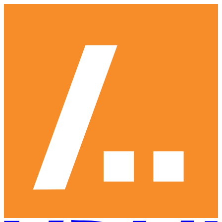
Ga
naar
hoofdinhoud