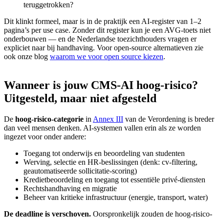
teruggetrokken?
Dit klinkt formeel, maar is in de praktijk een AI-register van 1–2
pagina’s per use case. Zonder dit register kun je een AVG-toets niet
onderbouwen — en de Nederlandse toezichthouders vragen er
expliciet naar bij handhaving. Voor open-source alternatieven zie
ook onze blog
waarom we voor open source kiezen
.
Wanneer
is
jouw
CMS-AI
hoog-risico?
Uitgesteld,
maar
niet
afgesteld
De
hoog-risico-categorie
in
Annex III
van de Verordening is breder
dan veel mensen denken. AI-systemen vallen erin als ze worden
ingezet voor onder andere:
Toegang tot onderwijs en beoordeling van studenten
Werving, selectie en HR-beslissingen (denk: cv-filtering,
geautomatiseerde sollicitatie-scoring)
Kredietbeoordeling en toegang tot essentiële privé-diensten
Rechtshandhaving en migratie
Beheer van kritieke infrastructuur (energie, transport, water)
De deadline is verschoven.
Oorspronkelijk zouden de hoog-risico-