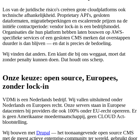
Los van de juridische risico's creëren grote cloudplatforms ook
technische afhankelijkheid. Proprietary API's, gesloten
dataformaten, migratiebeperkingen en escalerende prijzen na de
initiële contractperiode: vendor lock-in is een bedrijfsmodel.
Organisaties die hun platform hebben laten bouwen op AWS-
specifieke services of een gesloten CMS merken dat overstappen
duurder is dan blijven — en dat is precies de bedoeling.
Wij vinden dat anders. Een klant die bij ons weggaat, moet dat
zonder penalty kunnen doen. Dat houdt ons scherp.
Onze
keuze:
open
source,
Europees,
zonder
lock-in
VDMi is een Nederlands bedrijf. Wij vallen uitsluitend onder
Nederlands en Europees recht. Onze servers staan in Europese
datacenters bij providers die ook 100% onder EU-recht opereren. Er
is geen Amerikaanse moedermaatschappij, geen CLOUD Act-
blootstelling.
Wij bouwen met
Drupal
— het toonaangevende open source CMS
met de meest actieve enterprise-community ter wereld, gebruikt door