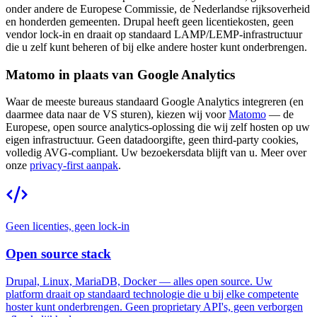
onder andere de Europese Commissie, de Nederlandse rijksoverheid
en honderden gemeenten. Drupal heeft geen licentiekosten, geen
vendor lock-in en draait op standaard LAMP/LEMP-infrastructuur
die u zelf kunt beheren of bij elke andere hoster kunt onderbrengen.
Matomo in plaats van Google Analytics
Waar de meeste bureaus standaard Google Analytics integreren (en
daarmee data naar de VS sturen), kiezen wij voor
Matomo
— de
Europese, open source analytics-oplossing die wij zelf hosten op uw
eigen infrastructuur. Geen datadoorgifte, geen third-party cookies,
volledig AVG-compliant. Uw bezoekersdata blijft van u. Meer over
onze
privacy-first aanpak
.
Geen licenties, geen lock-in
Open source stack
Drupal, Linux, MariaDB, Docker — alles open source. Uw
platform draait op standaard technologie die u bij elke competente
hoster kunt onderbrengen. Geen proprietary API's, geen verborgen