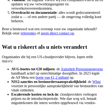
updaten wij uw verwerkingsregister en
verwerkersovereenkomsten.
Overdracht en documentatie
: alles wordt gedocumenteerd
zodat u — of een andere partij — de omgeving volledig kunt
beheren.
Bent u benieuwd wat een overstap voor uw organisatie inhoudt?
Bekijk onze
referenties
of
neem direct contact op
.
Wat
u
riskeert
als
u
niets
verandert
Organisaties die bij een US-cloudprovider blijven, lopen reële
risico's:
AVG-boetes tot €20 miljoen
: de
Autoriteit Persoonsgegevens
handhaaft actief op onrechtmatige doorgiften. In 2023 legde
de AP Meta een
boete van €1,2 miljard
op.
NIS2-sancties en bestuurdersaansprakelijkheid
: de
Wbni
voorziet in persoonlijke aansprakelijkheid van bestuurders van
vitale entiteiten.
Escalerende kosten en lock-in
: cloudproviders verhogen
prijzen na de introductieperiode. Wie dan weg wil, betaalt
migratiekosten die intern werden opgebouwd via vendor-