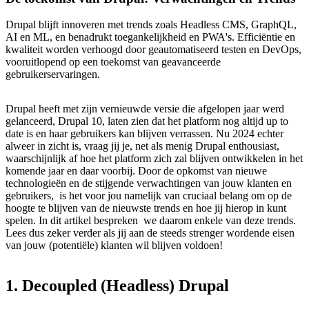
Drupal blijft innoveren met trends zoals Headless CMS, GraphQL,
AI en ML, en benadrukt toegankelijkheid en PWA's. Efficiëntie en
kwaliteit worden verhoogd door geautomatiseerd testen en DevOps,
vooruitlopend op een toekomst van geavanceerde
gebruikerservaringen.
Drupal heeft met zijn vernieuwde versie die afgelopen jaar werd
gelanceerd, Drupal 10, laten zien dat het platform nog altijd up to
date is en haar gebruikers kan blijven verrassen. Nu 2024 echter
alweer in zicht is, vraag jij je, net als menig Drupal enthousiast,
waarschijnlijk af hoe het platform zich zal blijven ontwikkelen in het
komende jaar en daar voorbij. Door de opkomst van nieuwe
technologieën en de stijgende verwachtingen van jouw klanten en
gebruikers, is het voor jou namelijk van cruciaal belang om op de
hoogte te blijven van de nieuwste trends en hoe jij hierop in kunt
spelen. In dit artikel bespreken we daarom enkele van deze trends.
Lees dus zeker verder als jij aan de steeds strenger wordende eisen
van jouw (potentiële) klanten wil blijven voldoen!
1.
Decoupled
(Headless)
Drupal