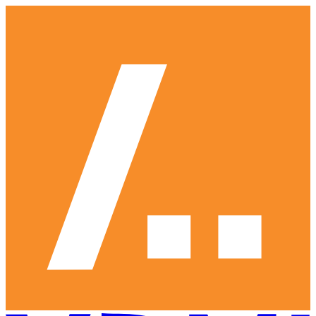
Ga
naar
hoofdinhoud