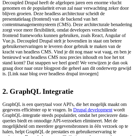
Decoupled Drupal heeft de afgelopen jaren een enorme vlucht
genomen en de populariteit ervan zal naar verwachting zeker door
blijven groeien. Deze headless architectuur scheidt de
presentatielaag (frontend) van de backend van het
contentmanagementsysteem (CMS). Deze architecturale benadering
zorgt voor meer flexibiliteit, omdat developers verschillende
frontend frameworks kunnen gebruiken, zoals React, Angular of
Vue.js. Decoupled Drupal stelt je bovendien in staat om betere
gebruikerservaringen te leveren door gebruik te maken van de
kracht van headless CMS. Vind je dit nog maar wat vaag, en ben je
benieuwd wat headless CMS nou precies inhoudt en hoe het tot
stand komt? Dat snappen we heel goed! We verwijzen je dan ook
graag door naar onze blogpost die geheel aan dit onderwerp gewijd
is. [Link naar blog over headless drupal invoegen]
2.
GraphQL
Integratie
GraphQL is een querytaal voor API's, die het mogelijk maakt om
gegevens efficiënter op te vragen. In
Drupal development
wordt
GraphQL-integratie steeds populairder, omdat het preciezere data-
queries biedt en onnodige API-verzoeken elimineert. Met de
mogelijkheid om meerdere gegevensbronnen in één verzoek op te
halen, helpt GraphQL de prestaties en gebruikerservaring te