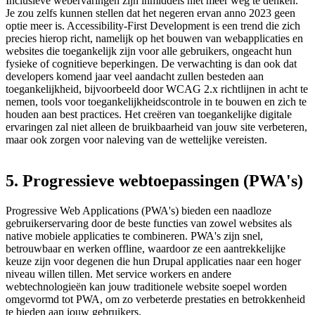
Inclusieve webervaringen zijn inmiddels niet meer weg te denken.
Je zou zelfs kunnen stellen dat het negeren ervan anno 2023 geen
optie meer is. Accessibility-First Development is een trend die zich
precies hierop richt, namelijk op het bouwen van webapplicaties en
websites die toegankelijk zijn voor alle gebruikers, ongeacht hun
fysieke of cognitieve beperkingen. De verwachting is dan ook dat
developers komend jaar veel aandacht zullen besteden aan
toegankelijkheid, bijvoorbeeld door WCAG 2.x richtlijnen in acht te
nemen, tools voor toegankelijkheidscontrole in te bouwen en zich te
houden aan best practices. Het creëren van toegankelijke digitale
ervaringen zal niet alleen de bruikbaarheid van jouw site verbeteren,
maar ook zorgen voor naleving van de wettelijke vereisten.
5.
Progressieve
webtoepassingen
(PWA's)
Progressive Web Applications (PWA's) bieden een naadloze
gebruikerservaring door de beste functies van zowel websites als
native mobiele applicaties te combineren. PWA's zijn snel,
betrouwbaar en werken offline, waardoor ze een aantrekkelijke
keuze zijn voor degenen die hun Drupal applicaties naar een hoger
niveau willen tillen. Met service workers en andere
webtechnologieën kan jouw traditionele website soepel worden
omgevormd tot PWA, om zo verbeterde prestaties en betrokkenheid
te bieden aan jouw gebruikers.