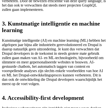
verbeteren. Door de bewezen efficiëntie van deze query language, is
het dan ook te verwachten dat steeds meer projecten GraphQL
zullen gaan implementeren.
3.
Kunstmatige
intelligentie
en
machine
learning
Kunstmatige intelligentie (AI) en machine learning (ML) hebben het
afgelopen jaar bijna alle industrieën gerevolutioneerd en Drupal is
daarop natuurlijk geen uitzondering. Je kunt dus verwachten dat
Drupal developers in de toekomst in steeds grotere mate gebruik
zullen gaan maken van AI- en ML-technologieën, bijvoorbeeld om
slimmere en meer gepersonaliseerde websites te bouwen. AI-
gestuurde chatbots, het automatisch taggen van content en
voorspellende analyses zijn slechts enkele voorbeelden van hoe AI
en ML het Drupal-ontwikkelingsproces kunnen verbeteren. Dit is
dan ook de ontwikkeling die Drupal developers waarschijnlijk het
meest op de voet volgen.
4.
Accessibility-first
development