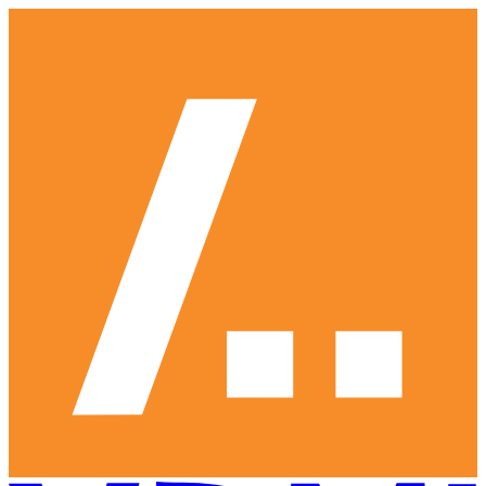
Ga
naar
hoofdinhoud