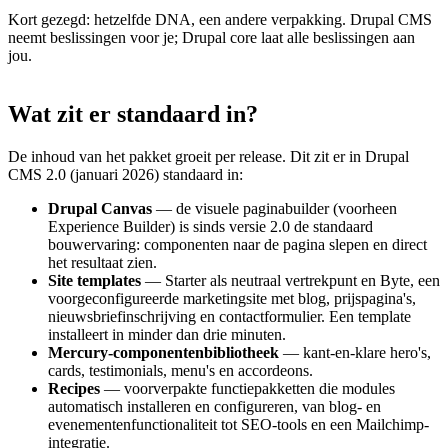
Kort gezegd: hetzelfde DNA, een andere verpakking. Drupal CMS
neemt beslissingen voor je; Drupal core laat alle beslissingen aan
jou.
Wat
zit
er
standaard
in?
De inhoud van het pakket groeit per release. Dit zit er in Drupal
CMS 2.0 (januari 2026) standaard in:
Drupal Canvas
— de visuele paginabuilder (voorheen
Experience Builder) is sinds versie 2.0 de standaard
bouwervaring: componenten naar de pagina slepen en direct
het resultaat zien.
Site templates
— Starter als neutraal vertrekpunt en Byte, een
voorgeconfigureerde marketingsite met blog, prijspagina's,
nieuwsbriefinschrijving en contactformulier. Een template
installeert in minder dan drie minuten.
Mercury-componentenbibliotheek
— kant-en-klare hero's,
cards, testimonials, menu's en accordeons.
Recipes
— voorverpakte functiepakketten die modules
automatisch installeren en configureren, van blog- en
evenementenfunctionaliteit tot SEO-tools en een Mailchimp-
integratie.