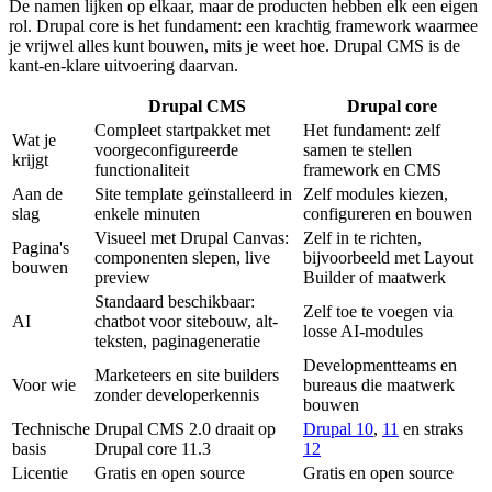
De namen lijken op elkaar, maar de producten hebben elk een eigen
rol. Drupal core is het fundament: een krachtig framework waarmee
je vrijwel alles kunt bouwen, mits je weet hoe. Drupal CMS is de
kant-en-klare uitvoering daarvan.
Drupal CMS
Drupal core
Compleet startpakket met
Het fundament: zelf
Wat je
voorgeconfigureerde
samen te stellen
krijgt
functionaliteit
framework en CMS
Aan de
Site template geïnstalleerd in
Zelf modules kiezen,
slag
enkele minuten
configureren en bouwen
Visueel met Drupal Canvas:
Zelf in te richten,
Pagina's
componenten slepen, live
bijvoorbeeld met Layout
bouwen
preview
Builder of maatwerk
Standaard beschikbaar:
Zelf toe te voegen via
AI
chatbot voor sitebouw, alt-
losse AI-modules
teksten, paginageneratie
Developmentteams en
Marketeers en site builders
Voor wie
bureaus die maatwerk
zonder developerkennis
bouwen
Technische
Drupal CMS 2.0 draait op
Drupal 10
,
11
en straks
basis
Drupal core 11.3
12
Licentie
Gratis en open source
Gratis en open source