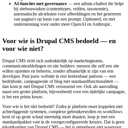
AI-functies met governance
— een admin-chatbot die helpt
bij sitebouwtaken (contenttypes, velden, taxonomie),
automatische alt-teksten voor afbeeldingen en het genereren
van pagina's op basis van een prompt. Optioneel, en met
ondersteuning voor onder meer OpenAI en Anthropic.
Voor
wie
is
Drupal
CMS
bedoeld
—
en
voor
wie
niet?
Drupal CMS richt zich nadrukkelijk op marketingteams,
communicatieafdelingen en site builders: mensen die zelf een site
willen opzetten en beheren, zonder afhankelijk te zijn van een
developer. Past jouw website in een herkenbaar patroon — een
bedrijfssite, campagnesite of blog met standaardfunctionaliteit —
dan kom je met Drupal CMS verrassend ver. Ook als aanvulling
naast een groter platform, bijvoorbeeld voor een tijdelijke campagne,
is het een prima keuze.
Voor wie is het níet bedoeld? Zodra je platform moet koppelen met
achterliggende systemen, complexe gebruikersrollen en workflows
kent of op grote schaal meertalig moet draaien, loop je met een
standaardpakket vast in de voorgeconfigureerde keuzes. Dat is geen
tekortkoming van Drupal CMS — het is simpelweg niet waarvoor