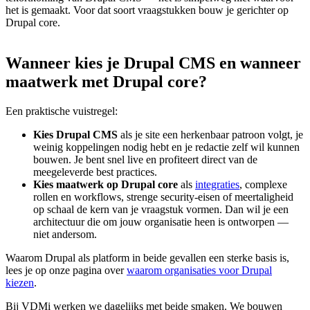
het is gemaakt. Voor dat soort vraagstukken bouw je gerichter op
Drupal core.
Wanneer
kies
je
Drupal
CMS
en
wanneer
maatwerk
met
Drupal
core?
Een praktische vuistregel:
Kies Drupal CMS
als je site een herkenbaar patroon volgt, je
weinig koppelingen nodig hebt en je redactie zelf wil kunnen
bouwen. Je bent snel live en profiteert direct van de
meegeleverde best practices.
Kies maatwerk op Drupal core
als
integraties
, complexe
rollen en workflows, strenge security-eisen of meertaligheid
op schaal de kern van je vraagstuk vormen. Dan wil je een
architectuur die om jouw organisatie heen is ontworpen —
niet andersom.
Waarom Drupal als platform in beide gevallen een sterke basis is,
lees je op onze pagina over
waarom organisaties voor Drupal
kiezen
.
Bij VDMi werken we dagelijks met beide smaken. We bouwen