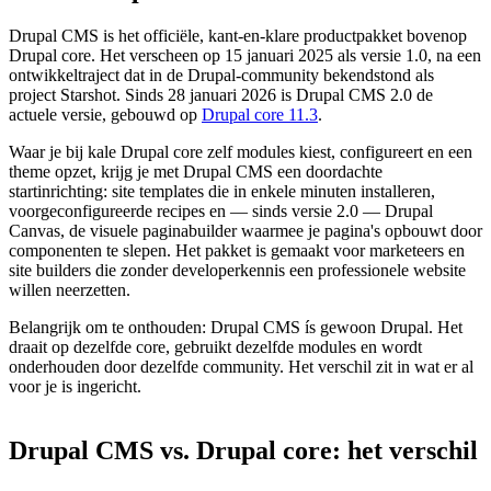
Drupal CMS is het officiële, kant-en-klare productpakket bovenop
Drupal core. Het verscheen op 15 januari 2025 als versie 1.0, na een
ontwikkeltraject dat in de Drupal-community bekendstond als
project Starshot. Sinds 28 januari 2026 is Drupal CMS 2.0 de
actuele versie, gebouwd op
Drupal core 11.3
.
Waar je bij kale Drupal core zelf modules kiest, configureert en een
theme opzet, krijg je met Drupal CMS een doordachte
startinrichting: site templates die in enkele minuten installeren,
voorgeconfigureerde recipes en — sinds versie 2.0 — Drupal
Canvas, de visuele paginabuilder waarmee je pagina's opbouwt door
componenten te slepen. Het pakket is gemaakt voor marketeers en
site builders die zonder developerkennis een professionele website
willen neerzetten.
Belangrijk om te onthouden: Drupal CMS ís gewoon Drupal. Het
draait op dezelfde core, gebruikt dezelfde modules en wordt
onderhouden door dezelfde community. Het verschil zit in wat er al
voor je is ingericht.
Drupal
CMS
vs.
Drupal
core:
het
verschil