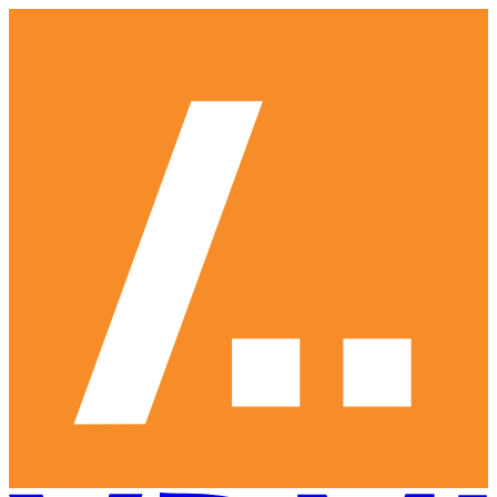
Ga
naar
hoofdinhoud