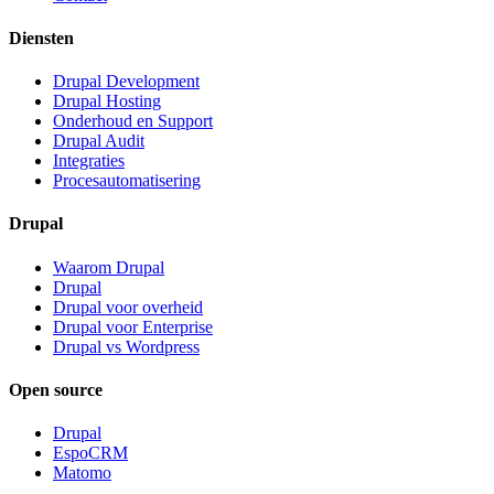
Diensten
Drupal Development
Drupal Hosting
Onderhoud en Support
Drupal Audit
Integraties
Procesautomatisering
Drupal
Waarom Drupal
Drupal
Drupal voor overheid
Drupal voor Enterprise
Drupal vs Wordpress
Open source
Drupal
EspoCRM
Matomo