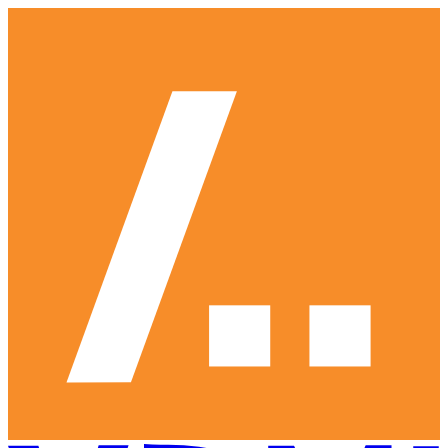
Ga
naar
hoofdinhoud