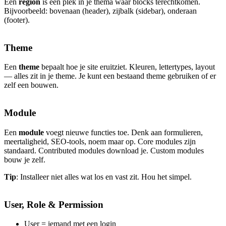
Een
region
is een plek in je thema waar blocks terechtkomen.
Bijvoorbeeld: bovenaan (header), zijbalk (sidebar), onderaan
(footer).
Theme
Een
theme
bepaalt hoe je site eruitziet. Kleuren, lettertypes, layout
— alles zit in je theme. Je kunt een bestaand theme gebruiken of er
zelf een bouwen.
Module
Een
module
voegt nieuwe functies toe. Denk aan formulieren,
meertaligheid, SEO-tools, noem maar op. Core modules zijn
standaard. Contributed modules download je. Custom modules
bouw je zelf.
Tip
: Installeer niet alles wat los en vast zit. Hou het simpel.
User, Role & Permission
User = iemand met een login