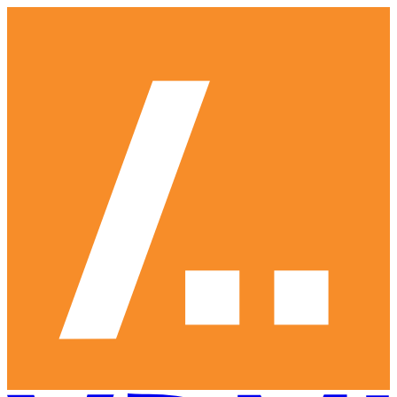
Ga
naar
hoofdinhoud