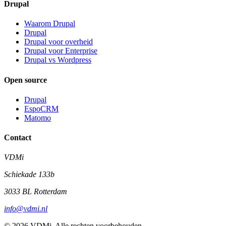
Drupal
Waarom Drupal
Drupal
Drupal voor overheid
Drupal voor Enterprise
Drupal vs Wordpress
Open source
Drupal
EspoCRM
Matomo
Contact
VDMi
Schiekade 133b
3033 BL Rotterdam
info@vdmi.nl
© 2026 VDMi. Alle rechten voorbehouden.