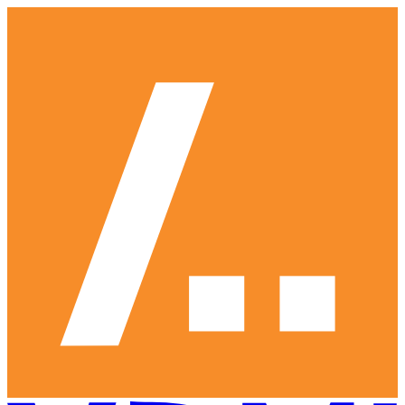
Ga
naar
hoofdinhoud