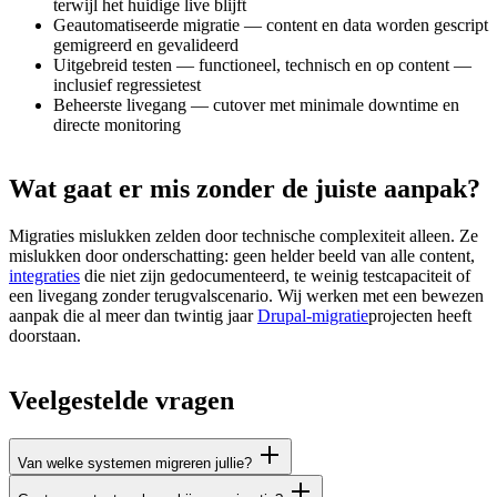
terwijl het huidige live blijft
Geautomatiseerde migratie — content en data worden gescript
gemigreerd en gevalideerd
Uitgebreid testen — functioneel, technisch en op content —
inclusief regressietest
Beheerste livegang — cutover met minimale downtime en
directe monitoring
Wat
gaat
er
mis
zonder
de
juiste
aanpak?
Migraties mislukken zelden door technische complexiteit alleen. Ze
mislukken door onderschatting: geen helder beeld van alle content,
integraties
die niet zijn gedocumenteerd, te weinig testcapaciteit of
een livegang zonder terugvalscenario. Wij werken met een bewezen
aanpak die al meer dan twintig jaar
Drupal-migratie
projecten heeft
doorstaan.
Veelgestelde
vragen
Van welke systemen migreren jullie?