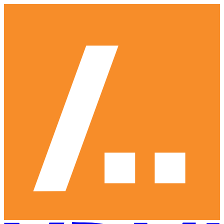
Ga
naar
hoofdinhoud