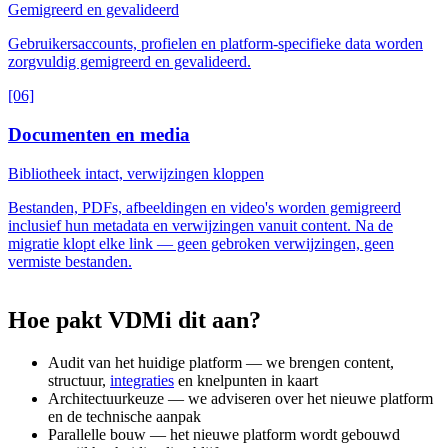
Gemigreerd en gevalideerd
Gebruikersaccounts, profielen en platform-specifieke data worden
zorgvuldig gemigreerd en gevalideerd.
[06]
Documenten en media
Bibliotheek intact, verwijzingen kloppen
Bestanden, PDFs, afbeeldingen en video's worden gemigreerd
inclusief hun metadata en verwijzingen vanuit content. Na de
migratie klopt elke link — geen gebroken verwijzingen, geen
vermiste bestanden.
Hoe
pakt
VDMi
dit
aan?
Audit van het huidige platform — we brengen content,
structuur,
integraties
en knelpunten in kaart
Architectuurkeuze — we adviseren over het nieuwe platform
en de technische aanpak
Parallelle bouw — het nieuwe platform wordt gebouwd