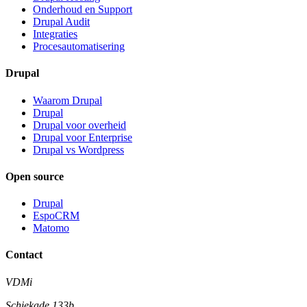
Onderhoud en Support
Drupal Audit
Integraties
Procesautomatisering
Drupal
Waarom Drupal
Drupal
Drupal voor overheid
Drupal voor Enterprise
Drupal vs Wordpress
Open source
Drupal
EspoCRM
Matomo
Contact
VDMi
Schiekade 133b