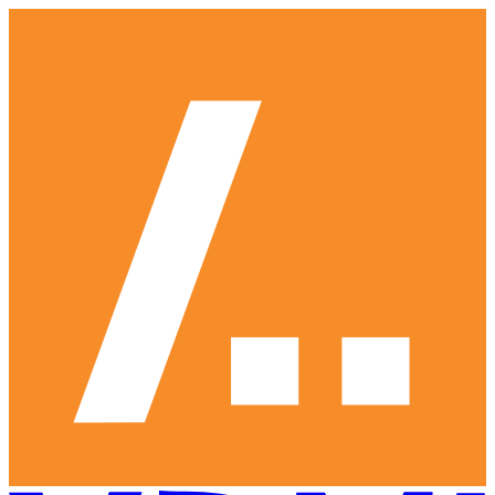
Ga
naar
hoofdinhoud