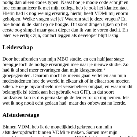
nodig dan alleen codes typen. Naast hoe je mooie code schrijft en
hoe communiceer ik met mijn collega heb je ook het klantcontact.
Hierin had ik nog weinig ervaring, hierbij heeft VDMi mij enorm
geholpen. Welke vragen stel je? Waarom stel je deze vragen? En
hoe houd ik de klant op de hoogte. Dit soort dingen lijken op het
eerste oog simpel maar gaan dieper dan ik van te voren dacht. En
laten we eerlijk zijn, contact leggen als developer blijft lastig.
Leiderschap
Door het afronden van mijn MBO studie, en een half jaar stage
breng je toch de nodige ervaringen mee naar je nieuwe studie. Zo
had ik al snel meer ervaringen dan mijn klasgenoten /
groepsgenoten. Daarom mocht ik ineens gaan vertellen aan mijn
medestudenten hoe de wereld in elkaar zit of in elkaar zou moeten
zitten. Hoe je bijvoorbeeld met versiebeheer omgaat, en waarom dit
belangrijk is! (denk aan het gebruik van GIT), in dat soort
randzaken kon ik dus gemakkelijk de leider rol op mij nemen. Iets
wat ik nog nooit echt gedaan had, maar dus onbewust nu leerde.
Afstudeerstage
Binnen VDMi heb ik de mogelijkheid gekregen om mijn
afstudeeropdracht binnen VDMi te maken. Samen met mijn