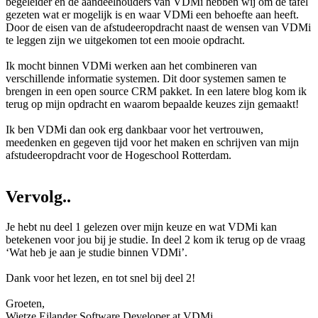
begeleider en de aandeelhouders van VDMi hebben wij om de tafel
gezeten wat er mogelijk is en waar VDMi een behoefte aan heeft.
Door de eisen van de afstudeeropdracht naast de wensen van VDMi
te leggen zijn we uitgekomen tot een mooie opdracht.
Ik mocht binnen VDMi werken aan het combineren van
verschillende informatie systemen. Dit door systemen samen te
brengen in een open source CRM pakket. In een latere blog kom ik
terug op mijn opdracht en waarom bepaalde keuzes zijn gemaakt!
Ik ben VDMi dan ook erg dankbaar voor het vertrouwen,
meedenken en gegeven tijd voor het maken en schrijven van mijn
afstudeeropdracht voor de Hogeschool Rotterdam.
Vervolg..
Je hebt nu deel 1 gelezen over mijn keuze en wat VDMi kan
betekenen voor jou bij je studie. In deel 2 kom ik terug op de vraag
‘Wat heb je aan je studie binnen VDMi’.
Dank voor het lezen, en tot snel bij deel 2!
Groeten,
Wietze Eilander Software Developer at VDMi