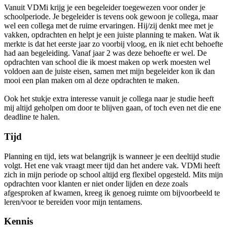
Vanuit VDMi krijg je een begeleider toegewezen voor onder je
schoolperiode. Je begeleider is tevens ook gewoon je collega, maar
wel een collega met de ruime ervaringen. Hij/zij denkt mee met je
vakken, opdrachten en helpt je een juiste planning te maken. Wat ik
merkte is dat het eerste jaar zo voorbij vloog, en ik niet echt behoefte
had aan begeleiding. Vanaf jaar 2 was deze behoefte er wel. De
opdrachten van school die ik moest maken op werk moesten wel
voldoen aan de juiste eisen, samen met mijn begeleider kon ik dan
mooi een plan maken om al deze opdrachten te maken.
Ook het stukje extra interesse vanuit je collega naar je studie heeft
mij altijd geholpen om door te blijven gaan, of toch even net die ene
deadline te halen.
Tijd
Planning en tijd, iets wat belangrijk is wanneer je een deeltijd studie
volgt. Het ene vak vraagt meer tijd dan het andere vak. VDMi heeft
zich in mijn periode op school altijd erg flexibel opgesteld. Mits mijn
opdrachten voor klanten er niet onder lijden en deze zoals
afgesproken af kwamen, kreeg ik genoeg ruimte om bijvoorbeeld te
leren/voor te bereiden voor mijn tentamens.
Kennis