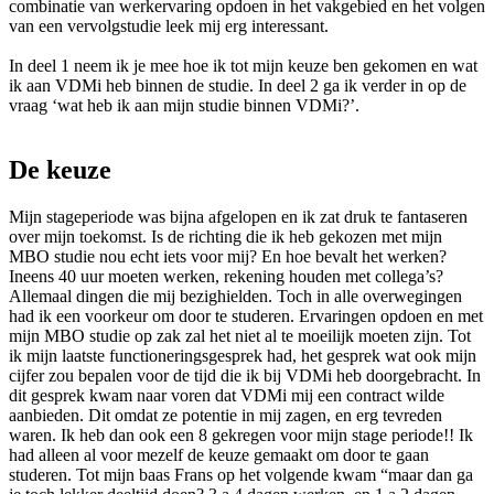
combinatie van werkervaring opdoen in het vakgebied en het volgen
van een vervolgstudie leek mij erg interessant.
In deel 1 neem ik je mee hoe ik tot mijn keuze ben gekomen en wat
ik aan VDMi heb binnen de studie. In deel 2 ga ik verder in op de
vraag ‘wat heb ik aan mijn studie binnen VDMi?’.
De
keuze
Mijn stageperiode was bijna afgelopen en ik zat druk te fantaseren
over mijn toekomst. Is de richting die ik heb gekozen met mijn
MBO studie nou echt iets voor mij? En hoe bevalt het werken?
Ineens 40 uur moeten werken, rekening houden met collega’s?
Allemaal dingen die mij bezighielden. Toch in alle overwegingen
had ik een voorkeur om door te studeren. Ervaringen opdoen en met
mijn MBO studie op zak zal het niet al te moeilijk moeten zijn. Tot
ik mijn laatste functioneringsgesprek had, het gesprek wat ook mijn
cijfer zou bepalen voor de tijd die ik bij VDMi heb doorgebracht. In
dit gesprek kwam naar voren dat VDMi mij een contract wilde
aanbieden. Dit omdat ze potentie in mij zagen, en erg tevreden
waren. Ik heb dan ook een 8 gekregen voor mijn stage periode!! Ik
had alleen al voor mezelf de keuze gemaakt om door te gaan
studeren. Tot mijn baas Frans op het volgende kwam “maar dan ga