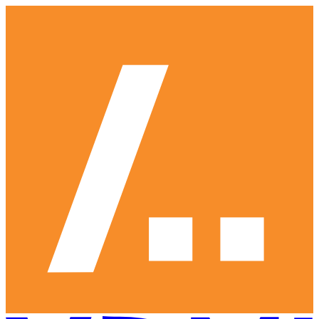
Ga
naar
hoofdinhoud