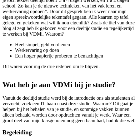
je toch lekker deeltijd doen? 3 a 4 dagen werken, en 1 a 2 dagen
school. Zo kan je de nieuwe technieken van het vak leren en
werkervaring opdoen”. Door dit gesprek ben ik weer naar mijn
eigen spreekwoordelijke tekentafel gegaan. Alle kaarten op tafel
gelegd en gekeken wat wil ik nou eigenlijk? Zoals de titel van deze
blog al zegt heb ik gekozen voor een deeltijdstudie en tegelijkertijd
te werken bij VDMi. Waarom?
Heel simpel, geld verdienen
Werkervaring op doen
Een hoger papiertje proberen te bemachtigen
Dit waren voor mij de drie redenen om te blijven.
Wat
heb
je
aan
VDMi
bij
je
studie?
Vanuit de deeltijd studie werd bij de introductie ons als studenten al
verzocht, zoek een IT baan naast deze studie. Waarom? Dit gaat je
helpen bij het behalen van je studie, en sommige vakken kunnen
alleen behaald worden door opdrachten vanuit je werk. Waar een
groot deel van mijn klasgenoten nog geen baan had, had ik die wel!
Begeleiding