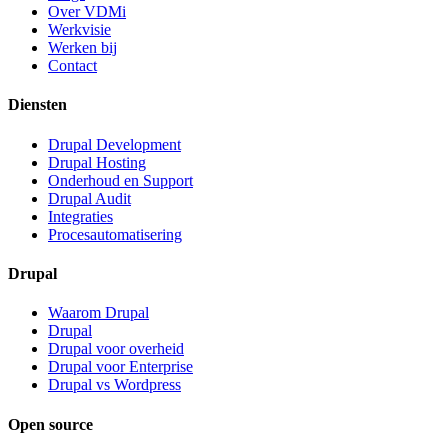
Over VDMi
Werkvisie
Werken bij
Contact
Diensten
Drupal Development
Drupal Hosting
Onderhoud en Support
Drupal Audit
Integraties
Procesautomatisering
Drupal
Waarom Drupal
Drupal
Drupal voor overheid
Drupal voor Enterprise
Drupal vs Wordpress
Open source