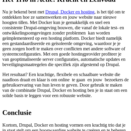
Nu je bekend bent met
Drupal, Docker en hosting
, is het tijd om te
ontdekken hoe ze samenwerken en jouw website naar nieuwe
hoogten tillen. Met Docker kun je gemakkelijk en snel een
consistente Drupal-omgeving bouwen, die vanaf de lokale test- en
ontwikkelingsomgevingen zonder problemen kan worden
geïmplementeerd op een hosting platform. Docker biedt namelijk
een gestandaardiseerde en geïsoleerde omgeving, waardoor je je
geen zorgen hoeft te maken over conflicten met andere software of
systeemconfiguraties. Met een goede hostingprovider profiteer je
van geoptimaliseerde server configuraties, automatische updates en
beveiligingsmaatregelen die specifiek zijn afgestemd op Drupal.
Het resultaat? Een krachtige, flexibele en schaalbare website die
naadloos draait en klaar is om online te gaan en jouw bezoekers de
gebruikservaring van hun leven te geven. Door gebruik te maken
van de combinatie Drupal, Docker en hosting ben je in staat om een
solide basis te leggen voor een robuuste website.
Conclusie
Kortom, Drupal, Docker en hosting vormen een krachtig trio dat je
in staat stelt om een hoogwaardige website te creëren en te beheren.