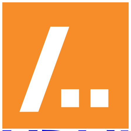
Ga
naar
hoofdinhoud