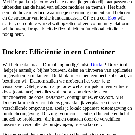
Met Drupal kun je jouw website namelijk gemakkelijk aanpassen en
uitbreiden aan de hand van talloze modules en thema's. Het biedt
een intuïtieve interface waarmee je eenvoudig content kunt beheren
en de structuur van je site kunt aanpassen. Of je nu een
blog
wilt
starten, een online winkel wilt opzetten of een community platform
wil bouwen, Drupal biedt de flexibiliteit en functionaliteit die je
nodig hebt.
Docker:
Efficiëntie
in
een
Container
Wat heb je dan naast Drupal nog nodig? Juist,
Docker
! Deze tool
helpt je namelijk bij het bouwen, delen en uitvoeren van applicaties
in geïsoleerde containers. Dit klinkt misschien een beetje abstract, zo
begrijpen wij. Daarom zullen we proberen het voor je te
visualiseren. Stel je voor dat je jouw website inpakt in een virtuele
doos (container) met alles wat nodig is om deze te laten
functioneren: de code, bestanden, configuraties, enzovoort. Met
Docker kun je deze containers gemakkelijk verplaatsen tussen
verschillende omgevingen, zoals je lokale apparaat, testomgeving en
productieomgeving. Dit zorgt voor consistentie, efficiëntie en helpt
mogelijke problemen, die kunnen ontstaan door de verschillen
tussen de verschillende omgevingen, te voorkomen.
Docker voegt dus die extra laag van efficiëntie toe aan jouw