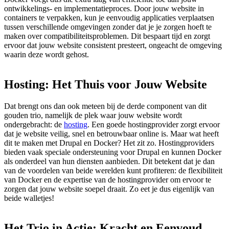
ontwikkelings- en implementatieproces. Door jouw website in
containers te verpakken, kun je eenvoudig applicaties verplaatsen
tussen verschillende omgevingen zonder dat je je zorgen hoeft te
maken over compatibiliteitsproblemen. Dit bespaart tijd en zorgt
ervoor dat jouw website consistent presteert, ongeacht de omgeving
waarin deze wordt gehost.
Hosting:
Het
Thuis
voor
Jouw
Website
Dat brengt ons dan ook meteen bij de derde component van dit
gouden trio, namelijk de plek waar jouw website wordt
ondergebracht: de
hosting
. Een goede hostingprovider zorgt ervoor
dat je website veilig, snel en betrouwbaar online is. Maar wat heeft
dit te maken met Drupal en Docker? Het zit zo. Hostingproviders
bieden vaak speciale ondersteuning voor Drupal en kunnen Docker
als onderdeel van hun diensten aanbieden. Dit betekent dat je dan
van de voordelen van beide werelden kunt profiteren: de flexibiliteit
van Docker en de expertise van de hostingprovider om ervoor te
zorgen dat jouw website soepel draait. Zo eet je dus eigenlijk van
beide walletjes!
Het
Trio
in
Actie:
Kracht
en
Eenvoud